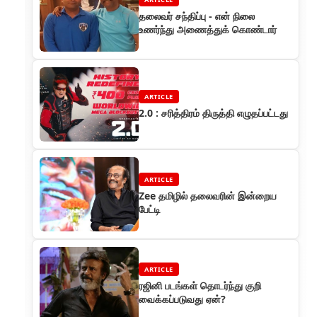
தலைவர் சந்திப்பு - என் நிலை
உணர்ந்து அணைத்துக் கொண்டார்
ARTICLE
2.0 : சரித்திரம் திருத்தி எழுதப்பட்டது
ARTICLE
Zee தமிழில் தலைவரின் இன்றைய
பேட்டி
ARTICLE
ரஜினி படங்கள் தொடர்ந்து குறி
வைக்கப்படுவது ஏன்?