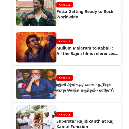
ARTICLE
Petta Getting Ready to Rock
Worldwide
ARTICLE
Mullum Malarum to Kabali :
All the Rajini films references
spotted in Petta
ARTICLE
ரஜினி அவர்களுடனான சந்திப்பும்
எனது சொந்த கருத்தும் - மாரிதாஸ்
ARTICLE
Superstar Rajinikanth at Raj
Kamal Function