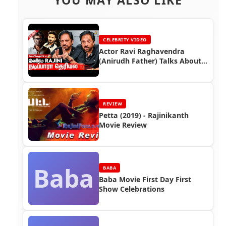
CELEBRITY VIDEO
Actor Ravi Raghavendra
(Anirudh Father) Talks About
Superstar Rajinikanth
REVIEW
Petta (2019) - Rajinikanth
Movie Review
Baba
BABA
Baba Movie First Day First
Show Celebrations