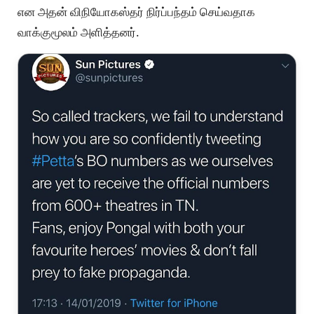
என அதன் விநியோகஸ்தர் நிர்ப்பந்தம் செய்வதாக
வாக்குமூலம் அளித்தனர்.