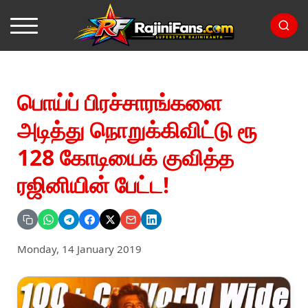
பொய்ப் பிரச்சாரங்களை
அடித்து நொறுக்கிவிட்டு ரூ
128 கோடியைக் குவித்த
ரஜினியின் பேட்ட!
Monday, 14 January 2019