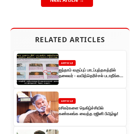
RELATED ARTICLES
ARTICLE
ஐந்தாம் வகுப்புப் பாடப்புத்தகத்தில்
தலைவர் - வயித்தெரிச்சல் படாதீங்க
பொறாமைக்காரர்களே!
ARTICLE
ரசிகர்களை நெகிழ்ச்சியில்
கண்கலங்க வைத்த ரஜினி பிஆர்ஓ!