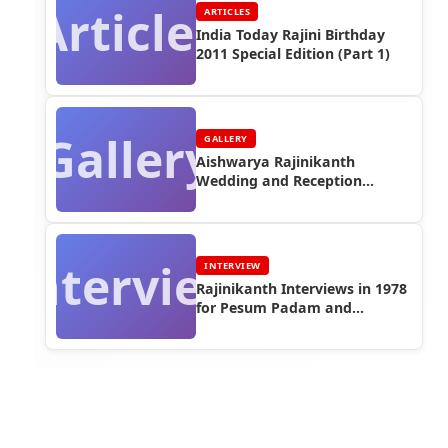
Articles
ARTICLES
India Today Rajini Birthday
2011 Special Edition (Part 1)
Gallery
GALLERY
Aishwarya Rajinikanth
Wedding and Reception
Photos (Part 1)
Interview
INTERVIEW
Rajinikanth Interviews in 1978
for Pesum Padam and
Filmalaya