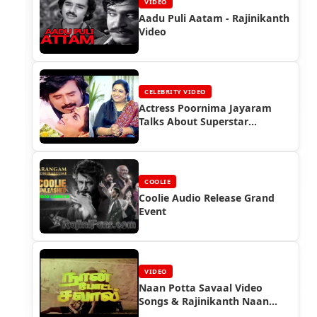
VIDEO
Aadu Puli Aatam - Rajinikanth
Video
CELEBRITY VIDEO
Actress Poornima Jayaram
Talks About Superstar
Rajinikanth
COOLIE
Coolie Audio Release Grand
Event
VIDEO
Naan Potta Savaal Video
Songs & Rajinikanth Naan
Potta Saval Full Movie