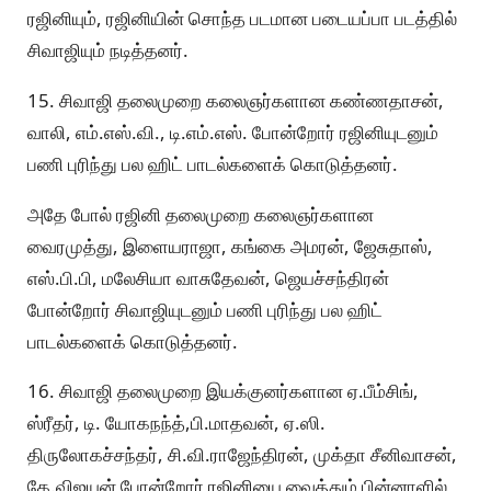
ரஜினியும், ரஜினியின் சொந்த படமான படையப்பா படத்தில்
சிவாஜியும் நடித்தனர்.
15. சிவாஜி தலைமுறை கலைஞர்களான கண்ணதாசன்,
வாலி, எம்.எஸ்.வி., டி.எம்.எஸ். போன்றோர் ரஜினியுடனும்
பணி புரிந்து பல ஹிட் பாடல்களைக் கொடுத்தனர்.
அதே போல் ரஜினி தலைமுறை கலைஞர்களான
வைரமுத்து, இளையராஜா, கங்கை அமரன், ஜேசுதாஸ்,
எஸ்.பி.பி, மலேசியா வாசுதேவன், ஜெயச்சந்திரன்
போன்றோர் சிவாஜியுடனும் பணி புரிந்து பல ஹிட்
பாடல்களைக் கொடுத்தனர்.
16. சிவாஜி தலைமுறை இயக்குனர்களான ஏ.பீம்சிங்,
ஸ்ரீதர், டி. யோகநந்த்,பி.மாதவன், ஏ.ஸி.
திருலோகச்சந்தர், சி.வி.ராஜேந்திரன், முக்தா சீனிவாசன்,
கே.விஜயன் போன்றோர் ரஜினியை வைத்தும் பின்னாளில்