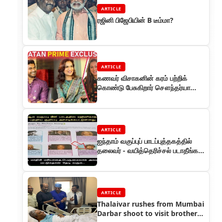
ARTICLE
ரஜினி பிஜேபியின் B டீம்மா?
ARTICLE
கணவர் விசாகனின் கரம் பற்றிக்
கொண்டு பேசுகிறார் சௌந்தர்யா
ரஜினிகாந்த்
ARTICLE
ஐந்தாம் வகுப்புப் பாடப்புத்தகத்தில்
தலைவர் - வயித்தெரிச்சல் படாதீங்க
பொறாமைக்காரர்களே!
ARTICLE
Thalaivar rushes from Mumbai
Darbar shoot to visit brother