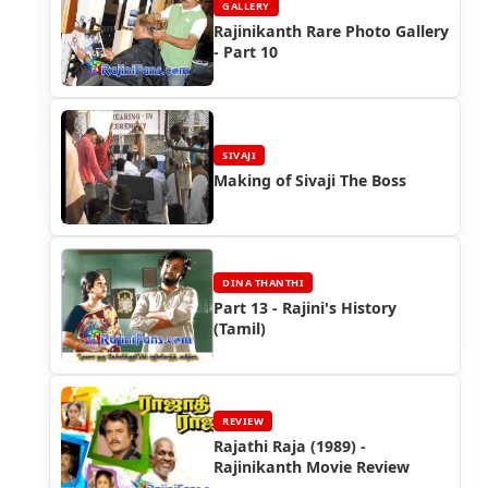
GALLERY
Rajinikanth Rare Photo Gallery
- Part 10
SIVAJI
Making of Sivaji The Boss
DINA THANTHI
Part 13 - Rajini's History
(Tamil)
REVIEW
Rajathi Raja (1989) -
Rajinikanth Movie Review