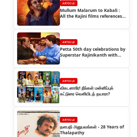
ARTICLE
Mullum Malarum to Kabali :
All the Rajini films references
spotted in Petta
ARTICLE
Petta 50th day celebrations by
Superstar Rajinikanth with
Petta team
ARTICLE
விகடனாரே! நீங்கள் மன்னிப்புக்
கட்டுரை வெளியிடத் தயாரா?
ARTICLE
தளபதி அனுபவங்கள் - 28 Years of
Thalapathy