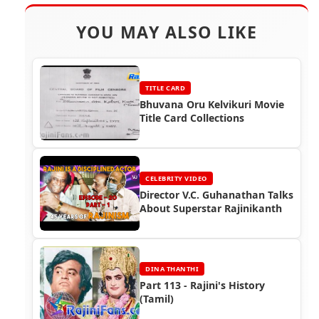
YOU MAY ALSO LIKE
TITLE CARD
Bhuvana Oru Kelvikuri Movie
Title Card Collections
CELEBRITY VIDEO
Director V.C. Guhanathan Talks
About Superstar Rajinikanth
DINA THANTHI
Part 113 - Rajini's History
(Tamil)