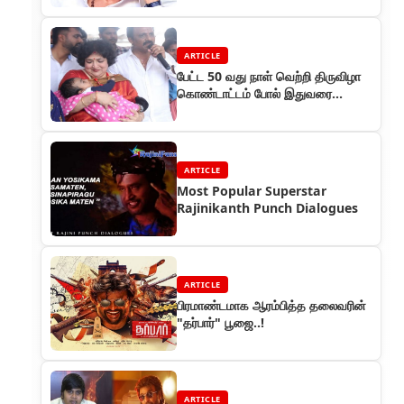
ARTICLE
பேட்ட 50 வது நாள் வெற்றி திருவிழா
கொண்டாட்டம் போல் இதுவரை
கண்டதில்லை
ARTICLE
Most Popular Superstar
Rajinikanth Punch Dialogues
ARTICLE
பிரமாண்டமாக ஆரம்பித்த தலைவரின்
"தர்பார்" பூஜை..!
ARTICLE