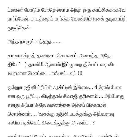
ட்ரைலர் போடும் போதெல்லாம் அந்த ஒரு காட்சிக்காகவே
பார்ப்பேன். பாடத்தைப் பார்க்க வேண்டும் எனத் துடியாய்த்
துடித்தேன்.
அந்த நாளும் வந்தது.......
காலாவுக்குத் தலைமை செயலகம் அமைத்த அதே
தியேட்டர் தான்!!! ஆனால் இம்முறை தியேட்டரை விட
உயரமான மொட்டை பாஸ் கட்டவுட் !!!
ஓஹோ ரஜினி ட்ரிபிள் ஆக்ட்டிங் இல்லை... 4 ரோல் போல
என ஒரு பூரிப்பு. விடிந்தால் சிவாஜி தரிசனம்.... அப்போது
எனது அப்பா அதே வசனத்தை அச்சுப் பிசகாமல்
சொன்னார்.... 'உனக்கு ரஜினி படத்துக்கு அவ்வளவு
ஈஸியா டிக்கெட் கிடைக்கும்னு நெனப்பா ?'
தூக்கி வாரி போட்டது எனக்கு. அழுதேன் , புரண்டேன்...