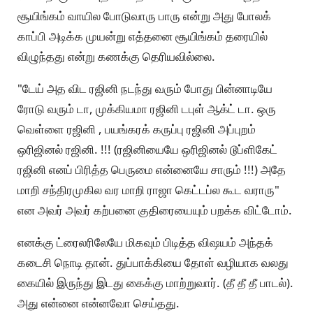
சூயிங்கம் வாயில போடுவாரு பாரு என்று அது போலக்
காப்பி அடிக்க முயன்று எத்தனை சூயிங்கம் தரையில்
விழுந்தது என்று கணக்கு தெரியவில்லை.
"டேய் அத விட ரஜினி நடந்து வரும் போது பின்னாடியே
ரோடு வரும் டா, முக்கியமா ரஜினி டபுள் ஆக்ட் டா. ஒரு
வெள்ளை ரஜினி , பயங்கரக் கருப்பு ரஜினி அப்புறம்
ஒரிஜினல் ரஜினி. !!! (ரஜினியையே ஒரிஜினல் டூப்ளிகேட்
ரஜினி எனப் பிரித்த பெருமை என்னையே சாரும் !!!) அதே
மாறி சந்திரமுகில வர மாறி ராஜா கெட்டப்ல கூட வராரு"
என அவர் அவர் கற்பனை குதிரையையும் பறக்க விட்டோம்.
எனக்கு ட்ரைலரிலேயே மிகவும் பிடித்த விஷயம் அந்தக்
கடைசி நொடி தான். துப்பாக்கியை தோள் வழியாக வலது
கையில் இருந்து இடது கைக்கு மாற்றுவார். (தீ தீ தீ பாடல்).
அது என்னை என்னவோ செய்தது.