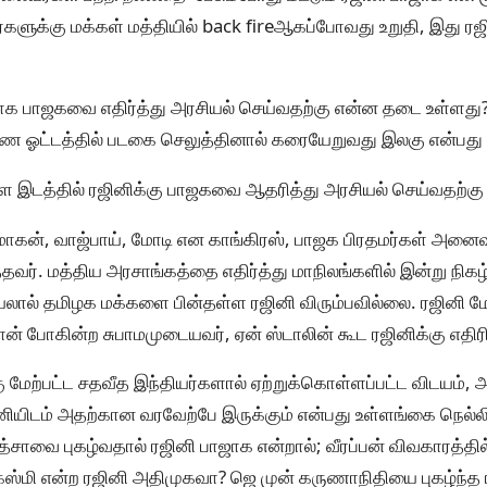
்களுக்கு மக்கள் மத்தியில் back fireஆகப்போவது உறுதி, இது ரஜ
ாக பாஜகவை எதிர்த்து அரசியல் செய்வதற்கு என்ன தடை உள்ளது
ண்ண ஓட்டத்தில் படகை செலுத்தினால் கரையேறுவது இலகு என்பது
ள்ள இடத்தில் ரஜினிக்கு பாஜகவை ஆதரித்து அரசியல் செய்வதற்க
மோகன், வாஜ்பாய், மோடி என காங்கிரஸ், பாஜக பிரதமர்கள் அனைவ
தவர். மத்திய அரசாங்கத்தை எதிர்த்து மாநிலங்களில் இன்று நிகழ்
ால் தமிழக மக்களை பின்தள்ள ரஜினி விரும்பவில்லை. ரஜினி ம
ான் போகின்ற சுபாமமுடையவர், ஏன் ஸ்டாலின் கூட ரஜினிக்கு எதிர
்கு மேற்பட்ட சதவீத இந்தியர்களால் ஏற்றுக்கொள்ளப்பட்ட விடயம்
ியிடம் அதற்கான வரவேற்பே இருக்கும் என்பது உள்ளங்கை நெல்
்சாவை புகழ்வதால் ரஜினி பாஜாக என்றால்; வீரப்பன் விவகாரத்த
்மி என்ற ரஜினி அதிமுகவா? ஜெ முன் கருணாநிதியை புகழ்ந்த 