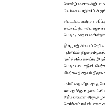
வேண்டுமானால் அறியாமல்
அவர்களை ரஜினியின் மூச
திட்டமிட்ட வலிந்த எதிர
கண்டும் திராவிட கழகங்
பெரும் மூலதனமாகின்றன
இங்கு ரஜினியை பிஜேபி 
ரஜினியின் நிழல் தமிழகத
நகர்த்திக்கொண்டு இருக்
பெரும் படை ரஜினி விமர்
விமர்சனத்தையும் திமுக 
ரஜினி ஒரு விழாவுக்கு ப
என்பது ஜெ, கருணாநிதி 
நேர்மறையான அணுகுமுறை,
தெரிந்தும் ரஜினி பாஜக 