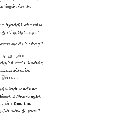
ினிக்கும் நல்லாவே
? தமிழகத்தில் ஏற்கனவே
 ரஜினிக்கு தெரியாதா?
ு என்ன அவசியம் உள்ளது?
ருடனும் நல்ல
த்தும் போராட்டம் என்கிற
ோடியை மட்டுமல்ல
ி இல்லை..!
, அதில் தேசியவாதியாக
லிக்கனி..! இதனை ரஜினி
ில் தன் விரோதியாக
ரஜினி என்ன திமுகவா?