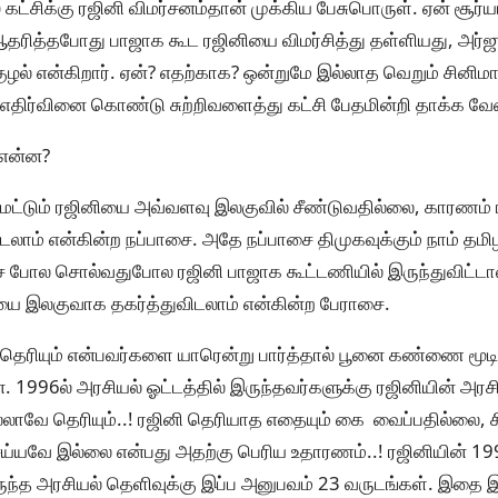
கட்சிக்கு ரஜினி விமர்சனம்தான் முக்கிய பேசுபொருள். ஏன் சூர்ய
்தபோது பாஜாக கூட ரஜினியை விமர்சித்து தள்ளியது, அர்ஜுன
ல் என்கிறார். ஏன்? எதற்காக? ஒன்றுமே இல்லாத வெறும் சினிமா ச
 எதிர்வினை கொண்டு சுற்றிவளைத்து கட்சி பேதமின்றி தாக்க வே
 என்ன?
ட்டும் ரஜினியை அவ்வளவு இலகுவில் சீண்டுவதில்லை, காரணம் ர
படலாம் என்கின்ற நப்பாசை. அதே நப்பாசை திமுகவுக்கும் நாம் தம
 போல சொல்வதுபோல ரஜினி பாஜாக கூட்டணியில் இருந்துவிட்டால் 
 இலகுவாக தகர்த்துவிடலாம் என்கின்ற பேராசை.
 தெரியும் என்பவர்களை யாரென்று பார்த்தால் பூனை கண்ணை மூ
ன். 1996ல் அரசியல் ஓட்டத்தில் இருந்தவர்களுக்கு ரஜினியின் அரசி
ல்லாவே தெரியும்..! ரஜினி தெரியாத எதையும் கை வைப்பதில்லை, ச
ய்யவே இல்லை என்பது அதற்கு பெரிய உதாரணம்..! ரஜினியின் 1
ருந்த அரசியல் தெளிவுக்கு இப்ப அனுபவம் 23 வருடங்கள். இதை 