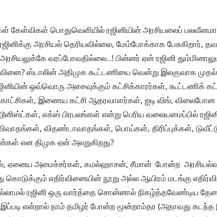
் கேள்விகள் பொதுவெளியில் ரஜினியின் அரசியலைப் பலவீனமாக
ரி ரஜினிக்கு அரசியல் தெரியவில்லை, மேம்போக்காக பேசுகிறார், 
 அரசியலுக்கே வரப்போவதில்லை..! பின்னர் ஏன் ரஜினி தும்மினாலு
வினை? ஸ்டாலின் அதிமுக கூட்டணியை வென்று இலகுவாக முதல்வரா
ினியின் ஒவ்வொரு அசைவுக்கும் கட்சிக்காரர்கள், கூட்டணிக் கட்
காட்சிகள், இணைய கட்சி ஆதரவாளர்கள், ஐடி விங், விலைபோன
னிஸ்ட்கள், எக்ஸ் பிரபலங்கள் என்று பெரிய வலையமைப்பில் ரஜின
வாதங்கள், விதண்டாவாதங்கள், பொய்கள், திரிப்புக்கள், டுவீட்ட
ூன்கள் என திமுக ஏன் அலறுகிறது?
ுதல், ஏனைய அமைச்சர்கள், கமல்ஹாசன், சீமான் போன்ற அரசிய
து கொடுக்கும் எதிர்வினையின் நூறு அல்ல ஆயிரம் மடங்கு எதிர
 இல்லாமல் ரஜினி ஒரு வார்த்தை சொன்னால் நிகழ்த்தவேண்டிய தேவ
 இப்படி என்றால் நாம் தமிழர் போன்ற மூன்றாம்தர (அதாவது கடந்த