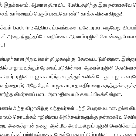
 இருக்கலாம், ஆனால் திராவிட மேலிடத்திற்கு இது நன்றாகவே தெ
்சுக் காற்றையும் பெரும் படைகொண்டு தாக்க விளைகிறது!!
்ப்புக்கள் back fire ஆகிய சம்பவங்களை மனோரமா, வடிவேலு விடய
கள் அதை நிறுத்தப்போவதில்லை. ஆனால் ரஜினி சொன்னதுபோல எதிர
..!
என்பதற்கான நிறுவல்கள் திமுகவுக்கு தேவைப்படுகின்றன. இன்ன
்தில் பாஜாகவுக்கும் தேவைப்படுகின்றன. ஆனால் ரஜினி தெளிவாக
கிறார். ரஜினி பாஜாக சார்ந்த கருத்துக்களின் போது பாஜாக வரவேற
சனத்தையும்; அதே நேரம் பாஜக சாராத எதிர்மறை கருத்துக்களுக்
சார்ந்த விமர்சனப் படை அமைதியையும் கடைப்பிடிக்கின்றன.
ோனால் அந்த விழாவிற்கு வந்தவர்கள் பற்றி பெருமையான, நல்ல வ
காலம் தொடக்கம் ரஜினியை அறிந்தவர்களுக்கு நன்றாகவே தெரியு
 அதைத்தான் தனது ஆன்மீக அரசியலிலும் ரஜினி வெளிக்காட்டி
தலைவர்கள் பற்றி நல்லதை பேசும்போது மட்டும் ரஜினி பாஜாக என ம