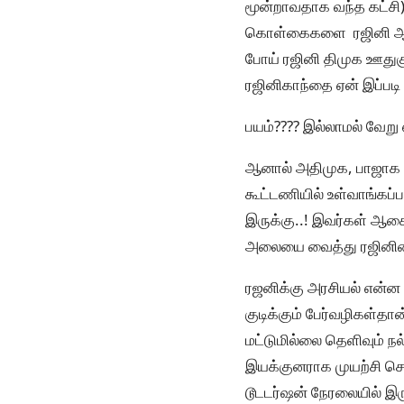
மூன்றாவதாக வந்த கட்சி) 
கொள்கைகளை ரஜினி ஆதரித
போய் ரஜினி திமுக ஊதுகுழ
ரஜினிகாந்தை ஏன் இப்படி
பயம்???? இல்லாமல் வேறு
ஆனால் அதிமுக, பாஜாக ம
கூட்டணியில் உள்வாங்கப்
இருக்கு..! இவர்கள் ஆசை
அலையை வைத்து ரஜினியை
ரஜனிக்கு அரசியல் என்ன
குடிக்கும் பேர்வழிகள்தா
மட்டுமில்லை தெளிவும் ந
இயக்குனராக முயற்சி செ
டூடடர்ஷன் நேரலையில் இ