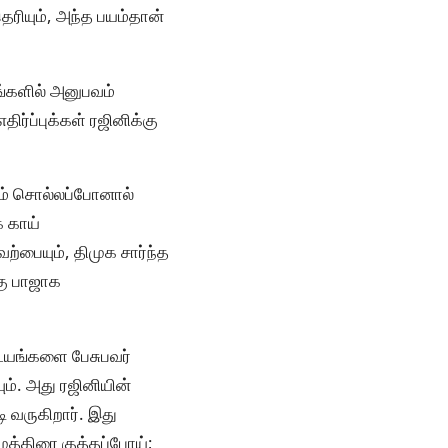
ரியும், அந்த பயம்தான்
ங்களில் அனுபவம்
்ப்புக்கள் ரஜினிக்கு
ும் சொல்லப்போனால்
 காய்
்பையும், திமுக சார்ந்த
கு பாஜாக
ிடயங்களை பேசுபவர்
ம். அது ரஜினியின்
 வருகிறார். இது
ுத்திரை குத்தப்போய்;