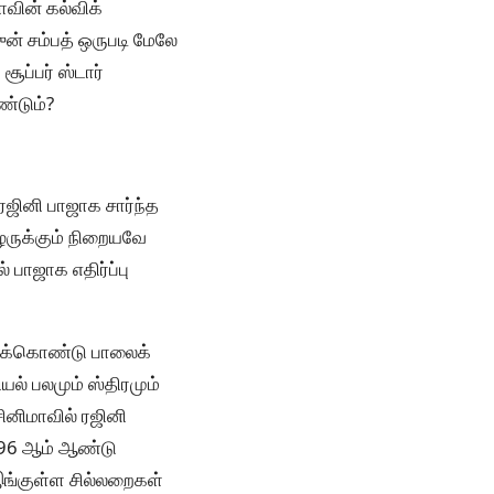
ாவின் கல்விக்
் சம்பத் ஒருபடி மேலே
ூப்பர் ஸ்டார்
ண்டும்?
ஜினி பாஜாக சார்ந்த
ிழருக்கும் நிறையவே
பாஜாக எதிர்ப்பு
டிக்கொண்டு பாலைக்
யல் பலமும் ஸ்திரமும்
ினிமாவில் ரஜினி
996 ஆம் ஆண்டு
இங்குள்ள சில்லறைகள்