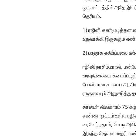
ஒரு கட்டத்தில் அதே இவர
தெரியும்.
1) ரஜினி கண்மூடித்தனம
உருவாக்கி இருக்கும் எ
2) பாஜாக எதிர்ப்பலை உ
ரஜினி நரசிம்மராவ், மன்
உறவுநிலையை கடைப்பிடித்
போலியான சுயலாப அரசியல
ராகுலையும் அனுசரித்துத
காஸ்மீர் விவகாரம் 75 க
எண்ண ஓட்டம் உள்ள ரஜின
வரவேற்றதால், மோடி அமித
இருந்த ஜெவை தைரியலக்ஸ