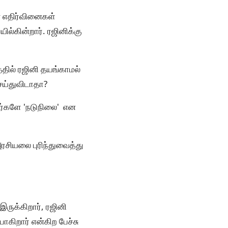
ன எதிர்வினைகள்
ல்கின்றார். ரஜினிக்கு
த்தில் ரஜினி தயங்காமல்
ெய்துவிடாதா?
ார்களே 'நடுநிலை' என
ரசியலை புரிந்துவைத்து
ருக்கிறார், ரஜினி
கிறார் என்கிற பேச்சு