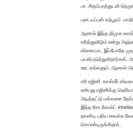
பா. சிதம்பரத்துடன் நெரு
படையப்பன் கற்பூரம் மா
ஆனால் இந்த திமுக காரர
எரித்துவிடும் என்று அஞ்
விளையாட இப்போதே முடி
பயன்படுத்துகிறார்கள்,
ஊடகங்களும். ஆனால் அளவ
சரி ரஜினி காஸ்மீர் விவ
என்பது ரஜினிக்கு தெரியா
அடித்தட்டு மக்களை தேர்த
இந்த சோ கோல்ட் intellec
தாண்டி பதிய வைக்க வே
கொண்டிருக்கிறார்.