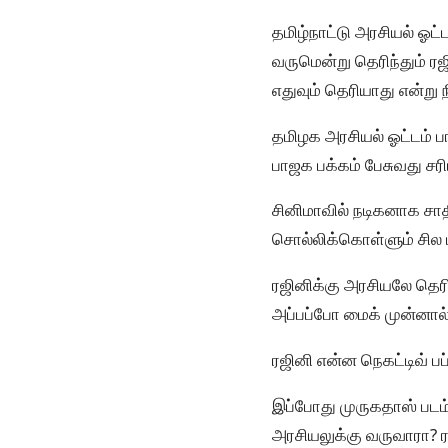
தமிழ்நாட்டு அரசியல் ஓட
வருமென்று தெரிந்தும் ர
எதுவும் தெரியாது என்று 
தமிழக அரசியல் ஓட்டம் பா
பாஜக பக்கம் பேசுவது ச
சினிமாவில் நடிகனாக சாத
சொல்லிக்கொள்ளும் சில ப
ரஜினிக்கு அரசியலே தெர
அப்பப்போ மைக் முன்னால
ரஜினி என்ன நெகட்டிவ் பப
இப்போது முருகதாஸ் படம்
அரசியலுக்கு வருவாரா? ர