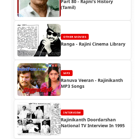
Part 80 - Rajini's History
(Tamil)
OTHER MOVIES
Ranga - Rajini Cinema Library
MP3
Ranuva Veeran - Rajinikanth
MP3 Songs
INTERVIEW
Rajinikanth Doordarshan
National TV Interview In 1995