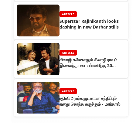
ARTICLE
Superstar Rajinikanth looks
dashing in new Darbar stills
ARTICLE
சிவாஜி கணேசனும் சிவாஜி ராவும்
இணைந்த படையப்பாவிற்கு 20
வயது..
ARTICLE
ரஜினி அவர்களுடனான சந்திப்பும்
எனது சொந்த கருத்தும் - மாரிதாஸ்