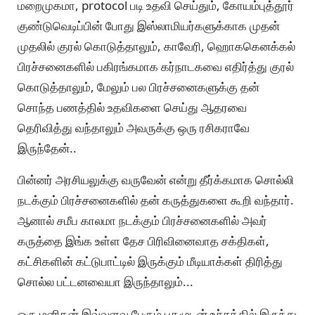
மறைமுகமா, protocol படி உதவி செய்தும், கோயம்புத்தூர்
குண்டுவெடிப்பின் போது இஸ்லாமியர்களுக்காக முதன்
முதலில் குரல் கொடுத்தாலும், காவேரி, ஹொககெனக்கல்
பிரச்சனைகளில் பகிரங்கமாக கர்நாடகவை எதிர்த்து குரல்
கொடுத்தாலும், மேலும் பல பிரச்சனைகளுக்கு தன்
சொந்த பணத்தில் உதவிகளை செய்து ஆதரவை
தெரிவித்து வந்தாலும் அவருக்கு ஒரு ரசிகராவே
இருந்தேன்..
பின்னர் அரசியலுக்கு வருவேன் என்று தீர்க்கமாக சொல்லி
நடக்கும் பிரச்சனைகளில் தன் கருத்துகளை கூறி வந்தார்.
ஆனால் சமீப காலமா நடக்கும் பிரச்சனைகளில் அவர்
கருத்தை இங்க உள்ள தேச பிரிவினைவாத சக்திகள்,
கட்சிகளின் கட்டுபாட்டில் இருக்கும் மீடியாக்கள் திரித்து
சொல்ல பட்டனவையா இருந்தாலும்...
ஒரு மனிதன் இவ்வளவு பேரும் புகழுடன் உச்சத்தில் இருந்து