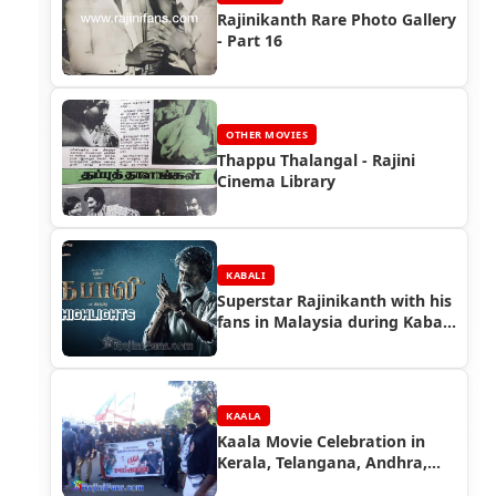
Rajinikanth Rare Photo Gallery
- Part 16
OTHER MOVIES
Thappu Thalangal - Rajini
Cinema Library
KABALI
Superstar Rajinikanth with his
fans in Malaysia during Kabali
Shooting (Part 9)
KAALA
Kaala Movie Celebration in
Kerala, Telangana, Andhra,
Karnataka