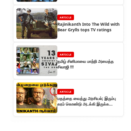
ARTICLE
Rajinikanth Into The Wild with
Bear Grylls tops TV ratings
ARTICLE
தமிழ் சினிமாவை மாற்றி அமைத்த
சிவாஜி !!!
ARTICLE
மதத்தை வைத்து அரசியல்; இரும்பு
கரம் கொண்டு அடக்கி இருக்க
வேண்டும் - டெல்லி வன்முறை பற்றி
ரஜினி