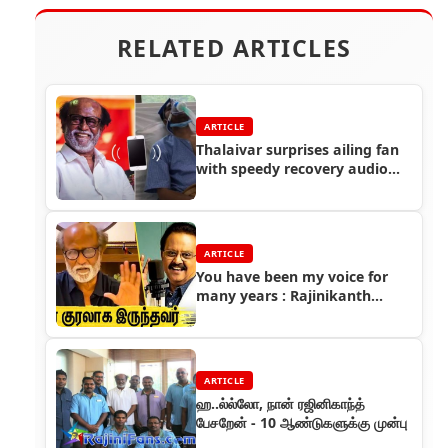
RELATED ARTICLES
ARTICLE
Thalaivar surprises ailing fan
with speedy recovery audio
message, invites him home
ARTICLE
You have been my voice for
many years : Rajinikanth
mourns SPB
ARTICLE
ஹ..ல்ல்லோ, நான் ரஜினிகாந்த்
பேசறேன் - 10 ஆண்டுகளுக்கு முன்பு