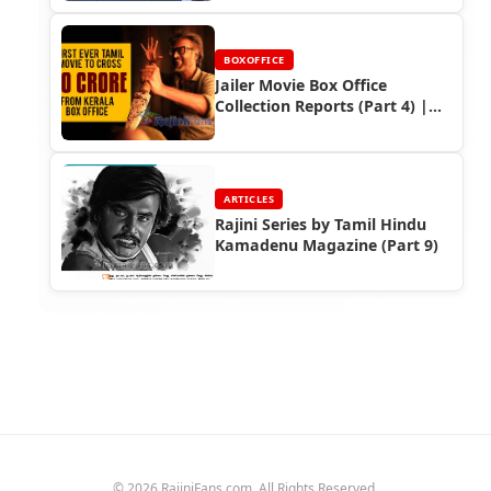
BOXOFFICE
Jailer Movie Box Office
Collection Reports (Part 4) |
Rajinikanth's Worldwide
Earnings
ARTICLES
Rajini Series by Tamil Hindu
Kamadenu Magazine (Part 9)
© 2026 RajiniFans.com. All Rights Reserved.