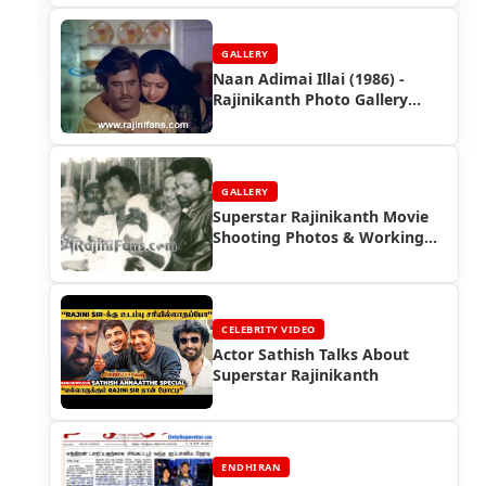
GALLERY
Naan Adimai Illai (1986) -
Rajinikanth Photo Gallery
(Part 2)
GALLERY
Superstar Rajinikanth Movie
Shooting Photos & Working
Stills (Part 7)
CELEBRITY VIDEO
Actor Sathish Talks About
Superstar Rajinikanth
ENDHIRAN