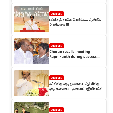
ARTICLE
பார்க்கத் தானே போறீங்க… ஆன்மீக
அரசியலை !!!
ARTICLE
Cheran recalls meeting
Rajinikanth during success
meet of Arunachalam
ARTICLE
கட்சிக்கு ஒரு தலைமை- ஆட்சிக்கு
ஒரு தலைமை - தலைவர் ரஜினிகாந்த்
ARTICLE