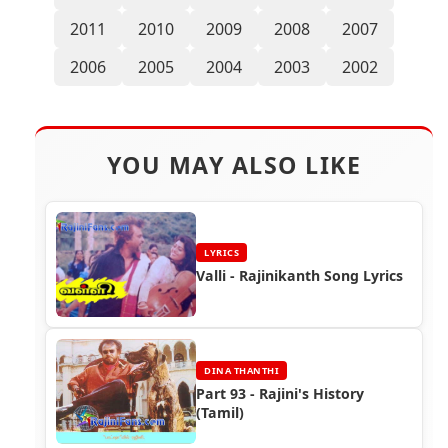
2011
2010
2009
2008
2007
2006
2005
2004
2003
2002
YOU MAY ALSO LIKE
LYRICS
Valli - Rajinikanth Song Lyrics
DINA THANTHI
Part 93 - Rajini's History
(Tamil)