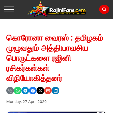
கொரோனா வைரஸ் : தமிழகம்
முழுவதும் அத்தியாவசிய
பொருட்களை ரஜினி
ரசிகர்கள்கள்
விநியோகித்தனர்
Monday, 27 April 2020