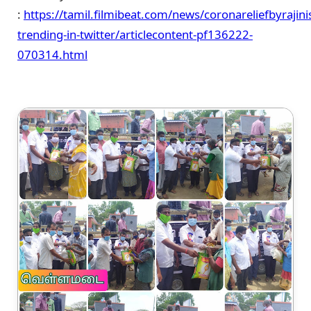
:
https://tamil.filmibeat.com/news/coronareliefbyrajinis
trending-in-twitter/articlecontent-pf136222-
070314.html