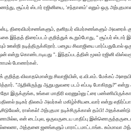
்து, சூப்பர் ஸ்டார் ரஜினியை, 'சந்தானம்' எனும் ஒரு அற்புத
முன்பு, திரைவிமர்சனங்களும், தனிநபர் விமர்சனங்களும் அவரைக் 
க்கை இந்தத் திரைப்படம் குறித்துக் கூறும்போது, " சூப்பர் ஸ்டார் 
 ஊன்றி நடித்திருக்கிறார். பழைய சிவாஜியை பார்ப்பதுபோல் ஒரு 
ன் என்று கொண்டாடியது ". இந்தப்படத்தின் மூலம் ரஜினி விஸ்வர
ாமல் போனார்கள்.
் குறித்த விவாதமொன்று சிவாஜியின், ஏ.வி.எம். மேக்கப் அறையி
்தார். "ஆறிலிருந்து ஆறுபதுவரை படம் எப்படி போகிறது?" என்று 
"ஏதோ இருக்குங்க, உங்கள மாதிரி வரணும்னு ட்ரை பண்ணியிருக்கா
பதிலால் நடிகர் திலகம் அவர்கள் மகிழ்ச்சியடைவார் என்று எதிர்ப்ப
ிடுவேன், ராஸ்கல்! அற்புதமா நடிச்சிருக்கான் தம்பி! அதக்கண்
்கானாமில்ல, என் டைப்புல, ஒருவருடைய பாதிப்பு இன்னொருத்தருடை
ல்லைனா, அத்தனை ஜனங்களும் பாராட்டமாட்டாங்க. சும்மாவா அந்த