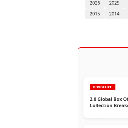
2026
2025
2015
2014
BOXOFFICE
2.0 Global Box Of
Collection Brea
Rajinikanth’s
International Su