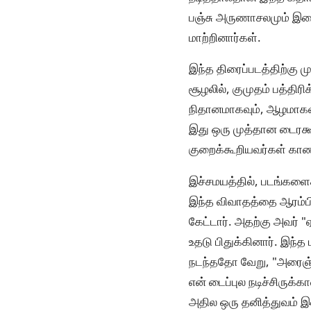
பஞ்சு அருணாசலமும் இணைந
மாற்றினார்கள்.
இந்த திரைப்படத்திற்கு 
சூழலில், குமுதம் பத்திரி
நிதானமாகவும், ஆழமாகவும்
இது ஒரு முத்தான டைரக்ஷ
குறைக்கூறியவர்கள் காண
இச்சமயத்தில், படங்களைக
இந்த விவாதத்தை ஆரம்பித
கேட்டார். அதற்கு அவர் 
உதடு பிதுக்கினார். இந்த 
நடந்ததோ வேறு, "அரைஞ்ச
என் டைப்புல நடிச்சிருக
அதில ஒரு தனித்துவம் இ