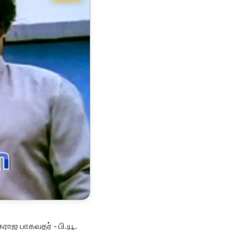
ாஜ பாகவதர் - பி.யூ.