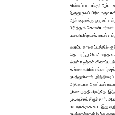
சின்னப்பா, எம்.ஜி.ஆர். 
இருதுருவப் பிரிவு உருவாக
ஆக் ஷனுக்கு ஒருவர் என்ற
பிரித்துக் கொண்டார்கள்
பாணியில்தான், கமல் என்ற
ஆரம்ப காலகட்டத்தில் சூ
தொடர்ந்து வெளிவந்தன. 
அவர் நடித்தத் திரைப்படம்
தங்கைகளின் நல்வாழ்வுக
நடித்துள்ளார். இத்திர
அதிகமாக அவர்பால் கவரச
நினைத்ததிலிருந்தே, இந்த
முடிவுசெய்திருந்தார். ஆன
ஸ்டாருக்குக் கூட இது கு
நடித்தால்தான் இந்த கதாப