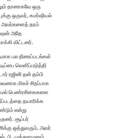
திலும் தானாகவே ஒரு
ுக்கு ஒருவர், கமர்ஷியல்
ூட அவர்களைத் தரம்
க் ஷன் அதே
ாக்கி விட்டனர்.
தமாக பல திரைப்படங்கள்
டிப்பை வெளிப்படுத்தி
டார் ரஜினி தன் தம்பி
ைவனாக மிகச் சிறப்பாக
ல்லாமல் பெண்ரசிகைகளை
இப்படத்தை தயாரிக்க
ண்டும் என்று
தனர். சூப்பர்
ிக்கு ஒத்துவரும், அவர்
். பி. முத்துராமனும்,