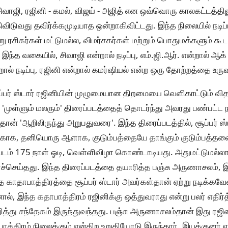
- சிவாஜி, ரஜினி - கமல், விஜய் - அஜித் என ஒவ்வொரு காலகட்டத்
ிவிடுவது தவிர்க்கமுடியாத ஒன்றாகிவிட்டது. இந்த நிலையில் நடிப்ப
ு ரசிகர்கள் மட்டுமல்ல, விமர்சகர்கள் மற்றும் பொதுமக்களும் க
. இந்த வகையில், சிவாஜி என்றால் நடிப்பு, எம்.ஜி.ஆர். என்றால் ஆ
ால் நடிப்பு, ரஜினி என்றால் கமர்ஷியல் என்ற ஒரு தோற்றத்தை உருவ
ப்பர் ஸ்டார் ரஜினியின் முழுமையான திறமையை வெளிகாட்டும் வி
'முள்ளும் மலரும்' திரைப்படத்தைத் தொடர்ந்து அவரது பண்பட்ட ந
தான் 'ஆறிலிருந்து அறுபதுவரை'. இந்த திரைப்படத்தில், சூப்பர் ஸ்
்காக, தனியொரு ஆளாக, குடும்பத்தையே தாங்கும் குடும்பத்தல
ைப்படம் 175 நாள் ஓடி, வெள்ளிவிழா கொண்டாடியது. அதுமட்டும
்செய்தது. இந்த திரைப்படத்தை தயாரித்த பஞ்சு அருணாசலம், 
 காதாபாத்திரத்தை சூப்பர் ஸ்டார் அவர்கள்தான் ஏற்று நடிக்கவே
ால், இந்த கதாபாத்திரம் ரஜினிக்கு ஒத்துவராது என்று பலர் எதிர்த்
றித்து சந்தேகம் இருந்துவந்தது. பஞ்சு அருணாசலம்தான் இது ரஜின
ாத்திரம் நிலைக்கும் என்கிற உறுதியோடு இருந்தார். இயக்குனர் எஸ