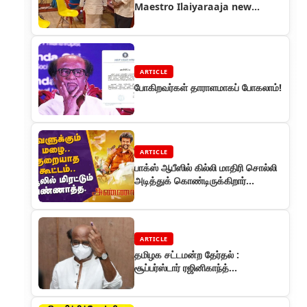
Maestro Ilaiyaraaja new
studio
ARTICLE
போகிறவர்கள் தாராளமாகப் போகலாம்!
ARTICLE
பாக்ஸ் ஆபீஸில் கில்லி மாதிரி சொல்லி
அடித்துக் கொண்டிருக்கிறார்
அண்ணாத்த
ARTICLE
தமிழக சட்டமன்ற தேர்தல் :
சூப்பர்ஸ்டார் ரஜினிகாந்த்
வாக்களித்தார்!