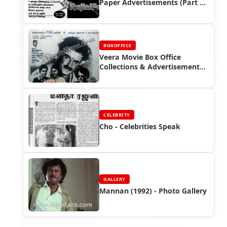
Paper Advertisements (Part 7)
- Box Office Reports
BOXOFFICE
Veera Movie Box Office
Collections & Advertisements -
Rajinikanth Hits |
Rajinifans.com
CELEBRITY
Cho - Celebrities Speak
GALLERY
Mannan (1992) - Photo Gallery