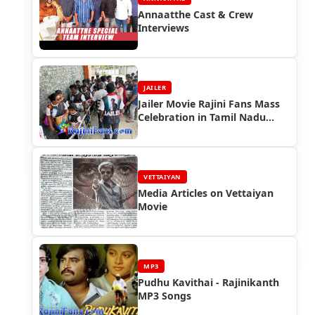
Annaatthe Cast & Crew
Interviews
JAILER
Jailer Movie Rajini Fans Mass
Celebration in Tamil Nadu
(Part 4)
VETTAIYAN
Media Articles on Vettaiyan
Movie
MP3
Pudhu Kavithai - Rajinikanth
MP3 Songs