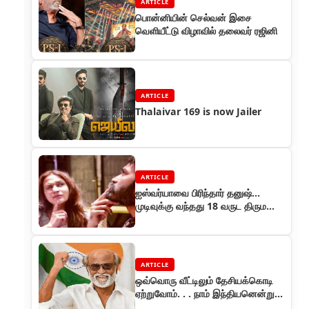
ARTICLE
பொன்னியின் செல்வன் இசை
வெளியீட்டு விழாவில் தலைவர் ரஜினி
ARTICLE
Thalaivar 169 is now Jailer
ARTICLE
ஐஸ்வர்யாவை பிரிந்தார் தனுஷ்...
முடிவுக்கு வந்தது 18 வருட திருமண
வாழ்க்கை..
ARTICLE
ஒவ்வொரு வீட்டிலும் தேசியக்கொடி
ஏற்றுவோம். . . நாம் இந்தியனென்று
பெருமைகொள்வோம் . . . ரஜினிகாந்த்