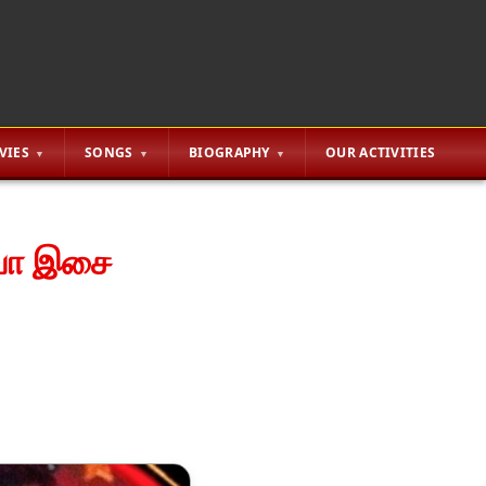
VIES
SONGS
BIOGRAPHY
OUR ACTIVITIES
வா இசை