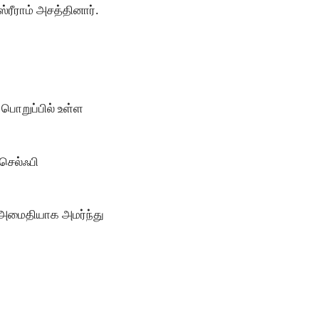
ரீராம் அசத்தினார்.
 பொறுப்பில் உள்ள
செல்ஃபி
ி அமைதியாக அமர்ந்து