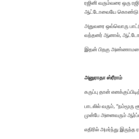
ரஜினி வரும்வரை ஒரு ரஜி
ஆட்டோவையே கொண்டு வந
அதுவரை ஒவ்வொரு பாட்டு
வந்தனர் ஆனால், ஆட்டோக
இதன் பிறகு அண்ணாமலை 
அனுராதா ஸ்ரீராம்
கருப்பு தான் எனக்குப்பி
பாடலில் வரும், “நம்மூரு 
முன்பே அனைவரும் ஆர்ப்பர
எதிரில் அமர்ந்து இருந்த