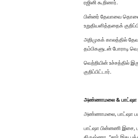
ரஜினி கூறினார்.
பின்னர் தேவாவை தொலைபே
உறுதியளித்ததைக் குறிப்பி
அறிமுகக் காலத்தில் தேவா
தம்பிகளுடன் போராடி வெற
வெற்றியின் உச்சத்தில்
குறிப்பிட்டார்.
அண்ணாமலை & பாட்ஷா
அண்ணாமலை, பாட்ஷா படங
பாட்ஷா பின்னணி இசை, பாட
கிருஷ்ணா, “சார் இது பத்