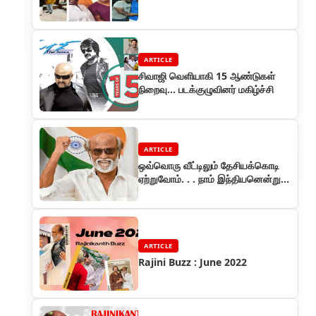
ARTICLE
சிவாஜி வெளியாகி 15 ஆண்டுகள்
நிறைவு… படக்குழுவினர் மகிழ்ச்சி
ARTICLE
ஒவ்வொரு வீட்டிலும் தேசியக்கொடி
ஏற்றுவோம். . . நாம் இந்தியனென்று
பெருமைகொள்வோம் . . . ரஜினிகாந்த்
ARTICLE
Rajini Buzz : June 2022