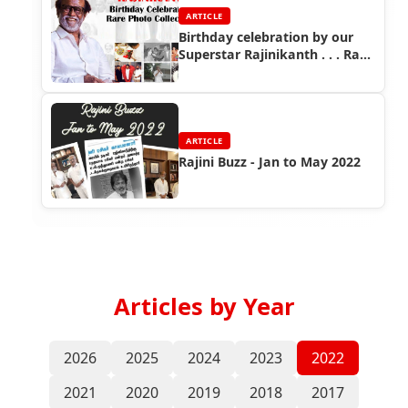
ARTICLE
Birthday celebration by our
Superstar Rajinikanth . . . Rare
photo collections
ARTICLE
Rajini Buzz - Jan to May 2022
Articles by Year
2026
2025
2024
2023
2022
2021
2020
2019
2018
2017