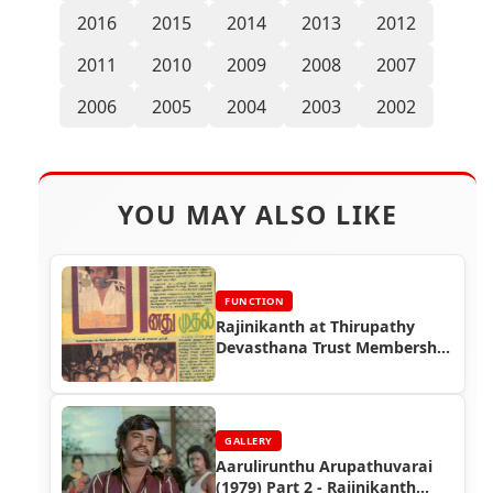
2016
2015
2014
2013
2012
2011
2010
2009
2008
2007
2006
2005
2004
2003
2002
YOU MAY ALSO LIKE
FUNCTION
Rajinikanth at Thirupathy
Devasthana Trust Membership
Function (1995)
GALLERY
Aarulirunthu Arupathuvarai
(1979) Part 2 - Rajinikanth