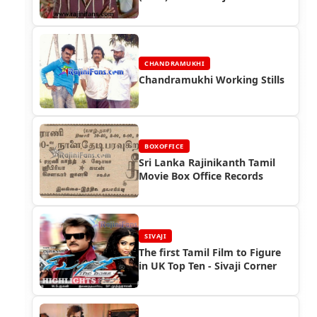
Photo Gallery
CHANDRAMUKHI
Chandramukhi Working Stills
BOXOFFICE
Sri Lanka Rajinikanth Tamil
Movie Box Office Records
SIVAJI
The first Tamil Film to Figure
in UK Top Ten - Sivaji Corner