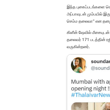
இந்த புகைப்படங்களை சௌந்
அப்பாவுடன் மும்பயில் இ
செம்ம தலைவா" என தனது ப
கிளீன் ஷேவில் மீசையுடன
தலைவர் 171 படத்தின் ர
வருகின்றனர்.