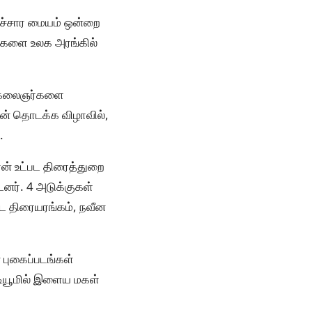
ாச்சார மையம் ஒன்றை
லைகளை உலக அரங்கில்
ம் கலைஞர்களை
ன் தொடக்க விழாவில்,
.
ான் உட்பட திரைத்துறை
னர். 4 அடுக்குகள்
ட திரையரங்கம், நவீன
ன புகைப்படங்கள்
ஸ்டியூமில் இளைய மகள்