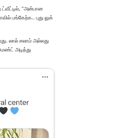
ட்வீட்டில், "அன்பான
ல் பங்கேற்க.. புது லுக்
து. லால் சலாம் அல்லது
ெண்ட் அடித்து