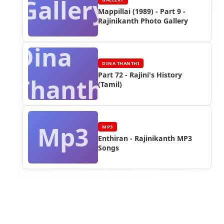
Gallery
Mappillai (1989) - Part 9 -
Rajinikanth Photo Gallery
Dina
DINA THANTHI
Part 72 - Rajini's History
Thanthi
(Tamil)
Mp3
MP3
Enthiran - Rajinikanth MP3
Songs