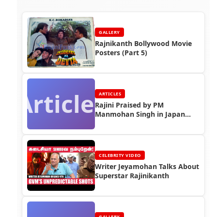
GALLERY
Rajnikanth Bollywood Movie
Posters (Part 5)
Articles
ARTICLES
Rajini Praised by PM
Manmohan Singh in Japan
Parliament (2006)
CELEBRITY VIDEO
Writer Jeyamohan Talks About
Superstar Rajinikanth
GALLERY