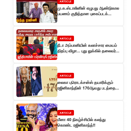
ARTICLE
மு.க.ஸ்டாலினின் எழுபது ஆண்டுகால
பயணம் குறித்தான புகைப்படக்
கண்காட்சியை ரஜினிகாந்த்
பார்வையிட்டார்
ARTICLE
நீடா அம்பானியின் கலாச்சார மையம்
திறப்பு விழா... புது லுக்கில் தலைவர்
ரஜினிகாந்த்
ARTICLE
லைகா புரொடக்சன்ஸ் தயாரிக்கும்
ரஜினிகாந்தின் 170ஆவது படத்தை
ஜெய்பீம் பட இயக்குநர் ஞானவேல்
இயக்குகிறார்
ARTICLE
மீனா 40 நிகழ்ச்சியில் கலந்து
கொண்ட ரஜினிகாந்த்!!