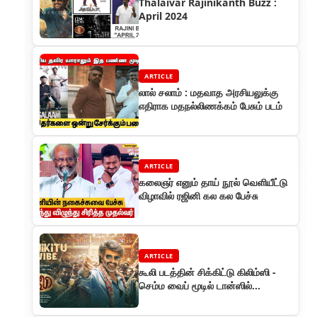
Thalaivar Rajinikanth Buzz :
April 2024
ARTICLE
லால் சலாம் : மதவாத அரசியலுக்கு
எதிராக மதநல்லிணக்கம் பேசும் படம்
ARTICLE
கலைஞர் எனும் தாய் நூல் வெளியீட்டு
விழாவில் ரஜினி கல கல பேச்சு
ARTICLE
கூலி படத்தின் சிக்கிட்டு கிலிம்ஸி -
செம்ம வைப் மூடில் டான்ஸில்
தெறிக்கவிட்ட தலைவர்!