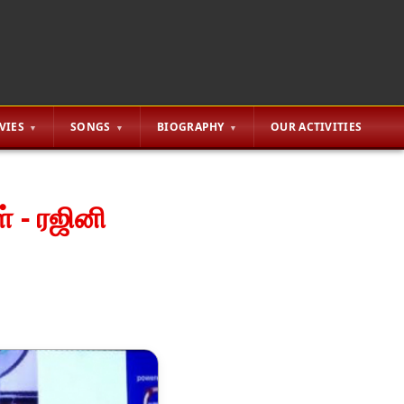
VIES
SONGS
BIOGRAPHY
OUR ACTIVITIES
் - ரஜினி