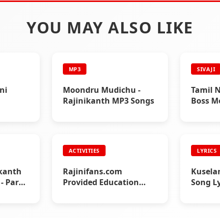
YOU MAY ALSO LIKE
MP3
SIVAJI
ni
Moondru Mudichu -
Tamil N
Rajinikanth MP3 Songs
Boss M
Celebr
ACTIVITIES
LYRICS
ikanth
Rajinifans.com
Kuselan
- Part
Provided Education
Song Ly
Fund for a Medical
Student (2004)