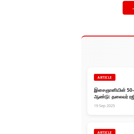
ARTICLE
இசைஞானியின் 50-
ஆண்டு: தலைவர் ரஜ
பகிர்ந்துகொண்ட மற
19 Sep 2025
முடியாத தருணங்கள
ARTICLE