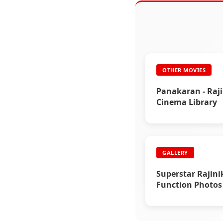
OTHER MOVIES
Panakaran - Raji
Cinema Library
GALLERY
Superstar Rajin
Function Photos 
11