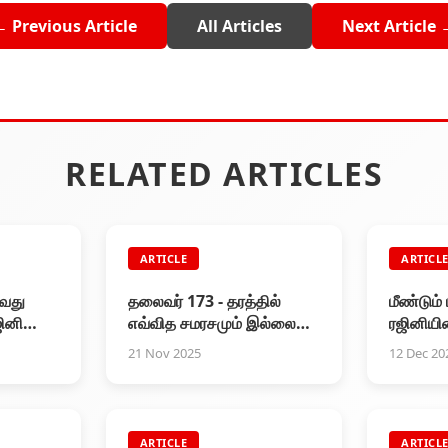
← Previous Article
All Articles
Next Article 
RELATED ARTICLES
ARTICLE
ARTICL
வது
தலைவர் 173 - தரத்தில்
மீண்டும
ினி
எவ்வித சமரசமும் இல்லை
ரஜினியின
க்க
என கமல் ஹாசன் உறுதி!
சிறப்புப் ப
21 Nov 2025
12 Dec 20
்
ARTICLE
ARTICL