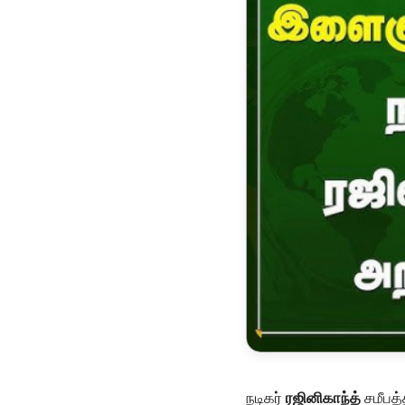
நடிகர்
ரஜினிகாந்த்
சமீபத்