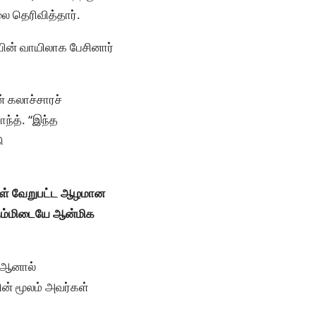
ை தெரிவித்தார்.
பின் வாயிலாக பேசினார்
 கலாச்சாரச்
ந்த். “இந்த
ு
ள் வேறுபட்ட ஆழமான
 நம்மிடையே ஆன்மிக
 ஆனால்
ன் மூலம் அவர்கள்