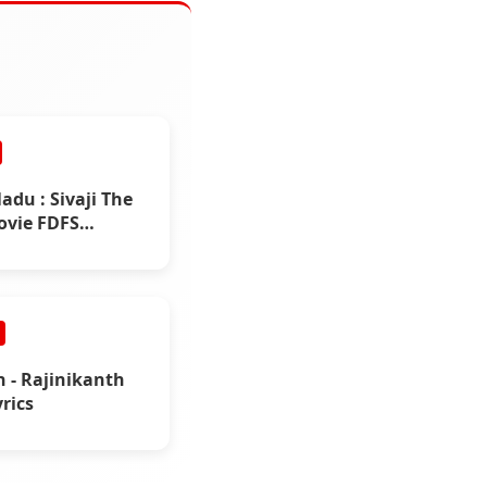
adu : Sivaji The
ovie FDFS
ations
 - Rajinikanth
rics