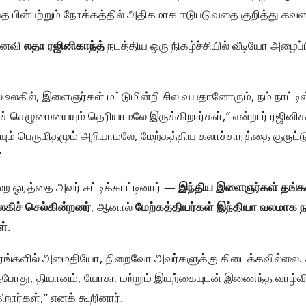
ை பின்பற்றும் நோக்கத்தில் அதிகமாக ஈடுபடுவதை குறித்து கவல
னைவி
லதா ரஜினிகாந்த்
நடத்திய ஒரு நிகழ்ச்சியில் வீடியோ அழைப்
கில், இளைஞர்கள் மட்டுமின்றி சில வயதானோரும், நம் நாட்டின்
கச் செழுமையையும் தெரியாமலே இருக்கிறார்கள்,” என்றார் ரஜினிகா
ும் பெருமிதமும் அறியாமலே, மேற்கத்திய கலாச்சாரத்தை குருட்ட
”
றை ஓரத்தை அவர் சுட்டிக்காட்டினார் —
இந்திய இளைஞர்கள் தங்க
கிச் செல்கின்றனர்
, ஆனால்
மேற்கத்தியர்கள் இந்தியா வலமாக
ள்
.
ாரங்களில் அமைதியோ, நிறைவோ அவர்களுக்கு கிடைக்கவில்லை.
்தபோது, தியானம், யோகா மற்றும் இயற்கையுடன் இணைந்த வாழ்வி
ர்கள்,” எனக் கூறினார்.