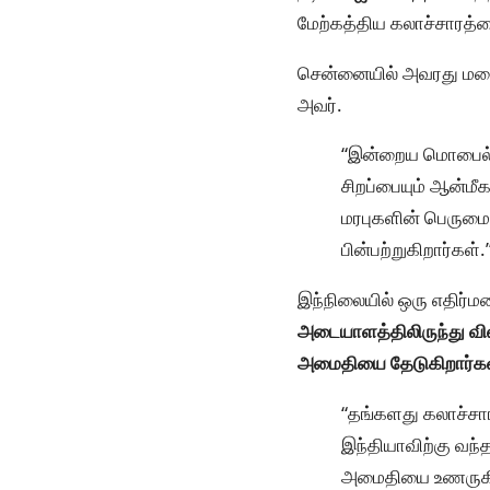
மேற்கத்திய கலாச்சாரத்த
சென்னையில் அவரது ம
அவர்.
“இன்றைய மொபைல் உல
சிறப்பையும் ஆன்மீ
மரபுகளின் பெருமைய
பின்பற்றுகிறார்கள்.
இந்நிலையில் ஒரு எதிர்ம
அடையாளத்திலிருந்து வில
அமைதியை தேடுகிறார்க
“தங்களது கலாச்ச
இந்தியாவிற்கு வந
அமைதியை உணருகிறா