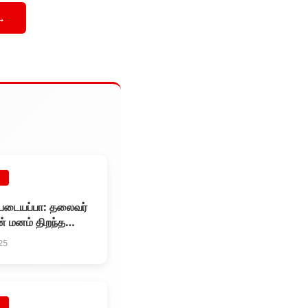
→
E
் படையப்பா: தலைவர்
் மனம் திறந்த
ேட்டி
25
E