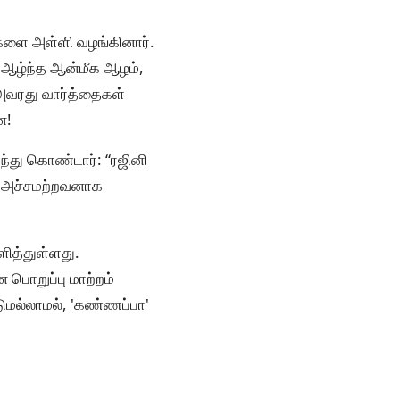
்களை அள்ளி வழங்கினார்.
ன் ஆழ்ந்த ஆன்மீக ஆழம்,
. அவரது வார்த்தைகள்
ன!
்ந்து கொண்டார்: “ரஜினி
ன் அச்சமற்றவனாக
ளித்துள்ளது.
பொறுப்பு மாற்றம்
டுமல்லாமல், 'கண்ணப்பா'