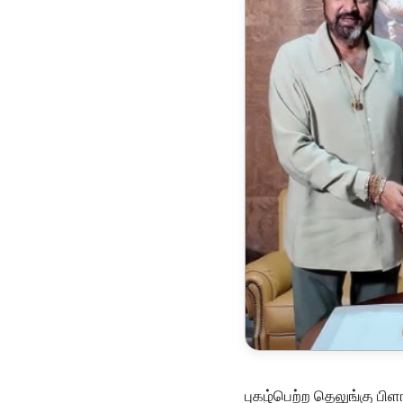
புகழ்பெற்ற தெலுங்கு பி