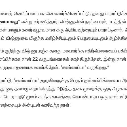
 தலைவர் வெளிப்படையாகவே உணர்ச்சிவசப்பட்டு, தனது பாராட்டுக
ணமானது"
என்று வர்ணித்தார். விஷ்ணுவின் நடிப்பையும், படத்தி
ிகள் மற்றும் உணர்வுபூர்வமான கரு ஆகியவற்றையும் பாராட்டினார்
றும் விஷ்ணுவை மிகுந்த மகிழ்ச்சியுடனும் பெருமையுடனும் ஆழ்த்தி
் குறித்து விஷ்ணு மஞ்சு தனது மனமார்ந்த எதிர்வினையைப் பகிர
ைப்பிற்காக நான் 22 வருடங்களாகக் காத்திருந்தேன். இன்று நா
்க முடியாதவனாக உணர்கிறேன். 'கண்ணப்பா' வருகிறது.”
ராட்டு, 'கண்ணப்பா' குழுவினருக்கு பெரும் தன்னம்பிக்கையை அ
இது ஒரு தலைமுறையிலிருந்து அடுத்த தலைமுறைக்கு ஒரு அழகான 
 - 'பெடராயுடு' மூலம் கடந்த காலத்தை கொண்டாடிய ஒரு நாள் மட்
ாலத்தையும் அன்புடன் வரவேற்ற நாள்!