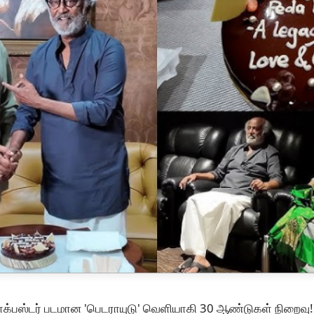
ளாக்பஸ்டர் படமான 'பெடராயுடு' வெளியாகி 30 ஆண்டுகள் நிறைவு