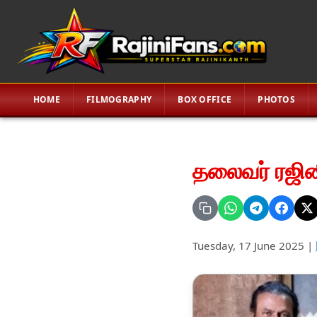
HOME
FILMOGRAPHY
BOX OFFICE
PHOTOS
தலைவர் ரஜின
Tuesday, 17 June 2025
|