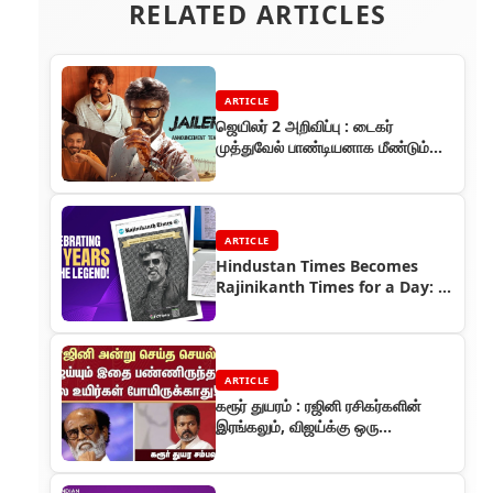
RELATED ARTICLES
ARTICLE
ஜெயிலர் 2 அறிவிப்பு : டைகர்
முத்துவேல் பாண்டியனாக மீண்டும்
ரஜினிகாந்த்
ARTICLE
Hindustan Times Becomes
Rajinikanth Times for a Day: A
Grand Tribute to Thalaivar 50
ARTICLE
கரூர் துயரம் : ரஜினி ரசிகர்களின்
இரங்கலும், விஜய்க்கு ஒரு
வேண்டுகோளும்