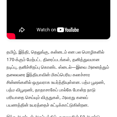
தமிழ், இந்தி, தெலுங்கு, கன்னடம் என பல மொழிகளில்
170-க்கும் மேற்பட்ட திரைப்படங்கள், தனித்துவமான
நடிப்பு, தனிச்சிறப்பு கொண்ட ஸ்டைல்—இவை அனைத்தும்
தலைவரை இந்தியாவின் மிகப்பெரிய கலாச்சார
சின்னங்களில் ஒருவராக உயர்த்தியுள்ளன. பத்ம பூஷண்,
பத்ம விபூஷண், தாதாசாகேப் பால்கே போன்ற நாடு
மரியாதை செய்யும் விருதுகள், அவரது கலைப்
பயணத்தின் உயரத்தைச் சுட்டிக்காட்டுகின்றன.
இந்த ஆண்டின் ஆரம்பத்தில், தலைவரின் 50 ஆண்டு