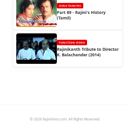
DINA THANTHI
Part 89 - Rajini's History
(Tamil)
FUNCTION VIDEO
Rajinikanth Tribute to Director
K. Balachander (2014)
© 2026 RajiniFans.com. All Rights Reserved.