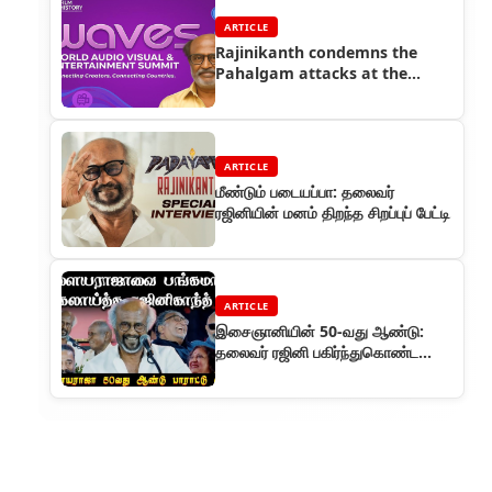
ARTICLE
Rajinikanth condemns the
Pahalgam attacks at the
WAVES summit
ARTICLE
மீண்டும் படையப்பா: தலைவர்
ரஜினியின் மனம் திறந்த சிறப்புப் பேட்டி
ARTICLE
இசைஞானியின் 50-வது ஆண்டு:
தலைவர் ரஜினி பகிர்ந்துகொண்ட
மறக்க முடியாத தருணங்கள்