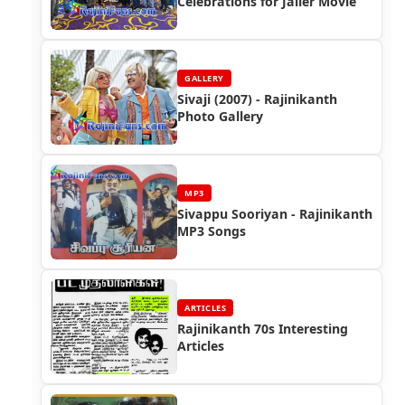
Celebrations for Jailer Movie
GALLERY
Sivaji (2007) - Rajinikanth
Photo Gallery
MP3
Sivappu Sooriyan - Rajinikanth
MP3 Songs
ARTICLES
Rajinikanth 70s Interesting
Articles