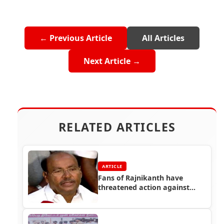
← Previous Article
All Articles
Next Article →
RELATED ARTICLES
ARTICLE
Fans of Rajnikanth have
threatened action against
Pattali Makkal Katchi founder
S Ramadoss