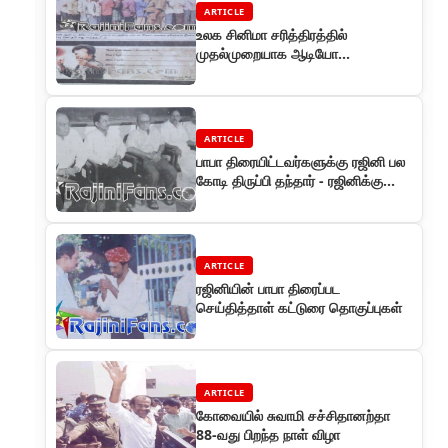
ARTICLE
உலக சினிமா சரித்திரத்தில்
முதல்முறையாக ஆடியோ
கேசட்டுகளுக்கு முன்பதிவு - பாபா
ஆடியோ
ARTICLE
பாபா திரையிட்டவர்களுக்கு ரஜினி பல
கோடி திருப்பி தந்தார் - ரஜினிக்கு
தியேட்டர் அதிபர்கள் பாராட
ARTICLE
ரஜினியின் பாபா திரைப்பட
செய்தித்தாள் கட்டுரை தொகுப்புகள்
ARTICLE
கோவையில் சுவாமி சச்சிதானற்தா
88-வது பிறந்த நாள் விழா