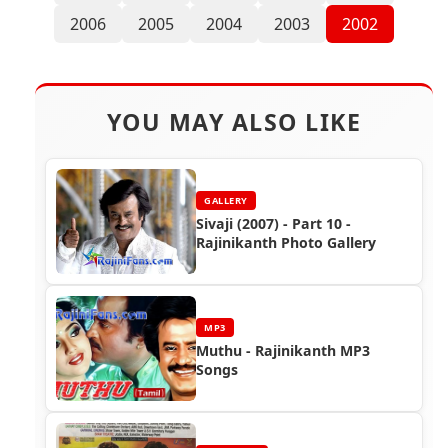
2006
2005
2004
2003
2002
YOU MAY ALSO LIKE
GALLERY
Sivaji (2007) - Part 10 -
Rajinikanth Photo Gallery
MP3
Muthu - Rajinikanth MP3
Songs