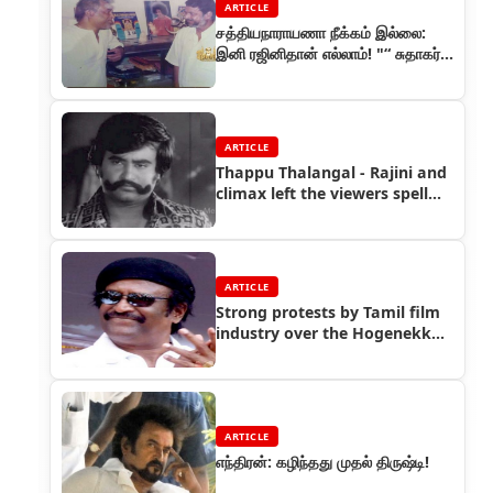
ARTICLE
சத்தியநாராயணா நீக்கம் இல்லை:
இனி ரஜினிதான் எல்லாம்! "“ சுதாகர்
பேட்டி
ARTICLE
Thappu Thalangal - Rajini and
climax left the viewers spell
bound
ARTICLE
Strong protests by Tamil film
industry over the Hogenekkal
issue
ARTICLE
எந்திரன்: கழிந்தது முதல் திருஷ்டி!