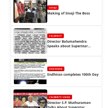
SIVAJI
Making of Sivaji The Boss
CELEBRITY
Director Balumahendra
Speaks about Superstar
Rajinikanth
ENDHIRAN
Endhiran completes 100th Day
CELEBRITY VIDEO
Director S.P. Muthuraman
Talks About Superstar