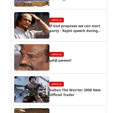
ARTICLE
If God proposes we can start
party - Rajini speech during
fans meet
ARTICLE
நன்றி தலைவா!
ARTICLE
Sultan The Warrior 2008 New
Official Trailor