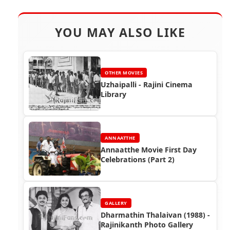
YOU MAY ALSO LIKE
OTHER MOVIES
Uzhaipalli - Rajini Cinema
Library
ANNAATTHE
Annaatthe Movie First Day
Celebrations (Part 2)
GALLERY
Dharmathin Thalaivan (1988) -
Rajinikanth Photo Gallery