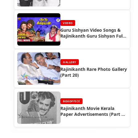
VIDEO
Guru Sishyan Video Songs &
Rajinikanth Guru Sishyan Full
Movie Video
GALLERY
Rajinikanth Rare Photo Gallery
(Part 20)
BOXOFFICE
Rajinikanth Movie Kerala
Paper Advertisements (Part 7)
- Box Office Reports