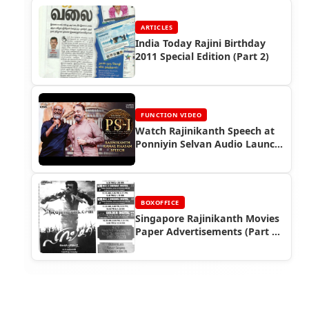
ARTICLES
India Today Rajini Birthday
2011 Special Edition (Part 2)
FUNCTION VIDEO
Watch Rajinikanth Speech at
Ponniyin Selvan Audio Launch
(2022)
BOXOFFICE
Singapore Rajinikanth Movies
Paper Advertisements (Part 9)
- Box Office Reports