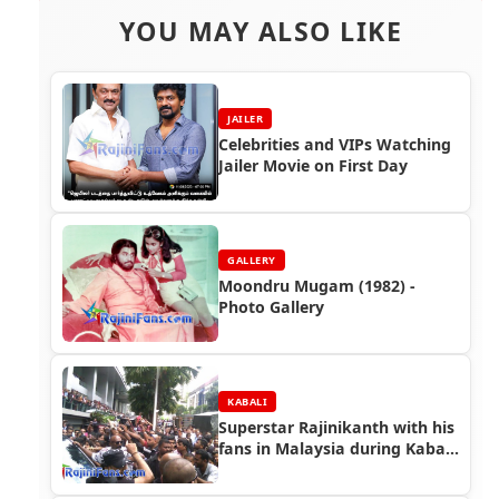
YOU MAY ALSO LIKE
JAILER
Celebrities and VIPs Watching
Jailer Movie on First Day
GALLERY
Moondru Mugam (1982) -
Photo Gallery
KABALI
Superstar Rajinikanth with his
fans in Malaysia during Kabali
Shooting (Part 5)