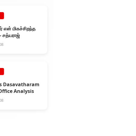
E
ர் என் மிகச்சிறந்த
 - சத்யராஜ்
08
E
 Vs Dasavatharam
 Office Analysis
08