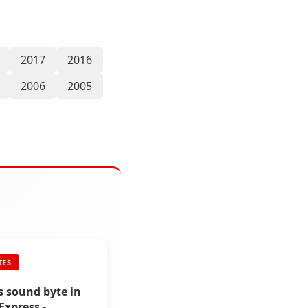
2017
2016
2006
2005
IES
s sound byte in
Express -