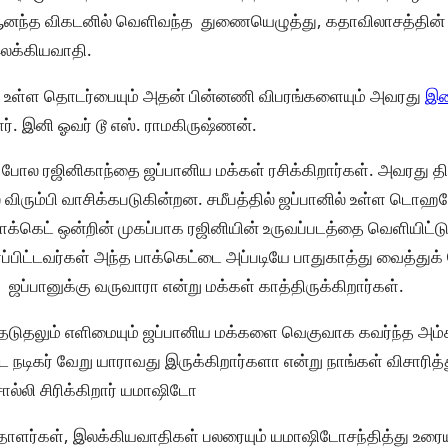
ஆனந்த விகடனில் வெளிவந்த துணையெழுத்து, கதாவிலாசத்தின
இலக்கியவாதி.
கும் உள்ள தொடர்பையும் அதன் பின்னணி விபரங்களையும் அவரது
இ
ர். இனி ஓவர் டூ எஸ். ராமகிருஷ்ணன்.
் போல ரஜினிகாந்தை ஜப்பானிய மக்கள் ரசிக்கிறார்கள். அவரது தி
் விரும்பி வாசிக்கபடுகின்றன. சமீபத்தில் ஜப்பானில் உள்ள டொ
 பாக்கெட் ஒன்றின் முகப்பாக ரஜினியின் உருவப்படத்தை வெளியிட்ட
 சாப்பிட்டவர்கள் அந்த பாக்கெட்டை அப்படியே பாதுகாத்து வைத்து
ஜப்பானுக்கு வருவாரா என்று மக்கள் காத்திருக்கிறார்கள்.
ேடுதலும் எளிமையும் ஜப்பானிய மக்களை வெகுவாக கவர்ந்த அம்
நடிகர் வேறு யாராவது இருக்கிறார்களா என்று நாங்கள் விசாரித
ல்லி சிரிக்கிறார் யமாஷிடோ
தாளர்கள், இலக்கியவாதிகள் பலரையும் யமாஷிடோசந்தித்து உரையா