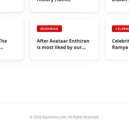
supple
Expres
ENDHIRAN
CELEBR
 The
After Avataar Enthiran
Celebri
is most liked by our
Ramya 
Children - Endhiran
(Actres
Boxoffice
© 2026 RajiniFans.com. All Rights Reserved.