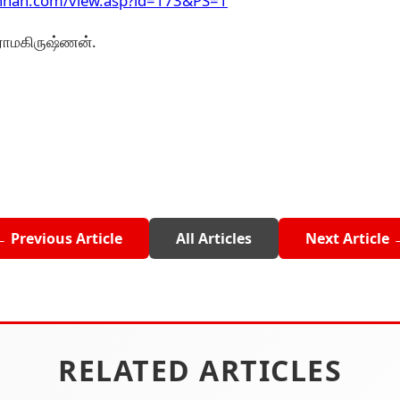
hnan.com/view.asp?id=173&PS=1
. ராமகிருஷ்ணன்.
← Previous Article
All Articles
Next Article 
RELATED ARTICLES