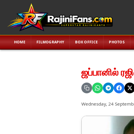
HOME
FILMOGRAPHY
BOX OFFICE
PHOTOS
ஜப்பானில் ரஜ
Wednesday, 24 Septemb