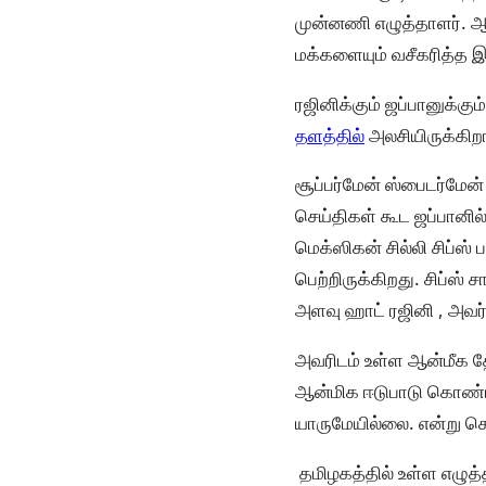
முன்னணி எழுத்தாளர். 
மக்களையும் வசீகரித்த 
ரஜினிக்கும் ஜப்பானுக்
தளத்தில்
அலசியிருக்கிறா
சூப்பர்மேன் ஸ்பைடர்மேன
செய்திகள் கூட ஜப்பானில
மெக்ஸிகன் சில்லி சிப்ஸ்
பெற்றிருக்கிறது. சிப்ஸ்
அளவு ஹாட் ரஜினி , அவர் 
அவரிடம் உள்ள ஆன்மீக த
ஆன்மிக ஈடுபாடு கொண்ட 
யாருமேயில்லை. என்று சொ
தமிழகத்தில் உள்ள எழுத்