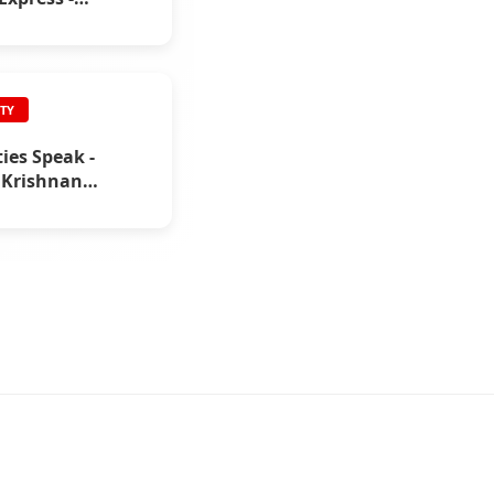
ment Youth
s
ITY
ties Speak -
Krishnan
s)