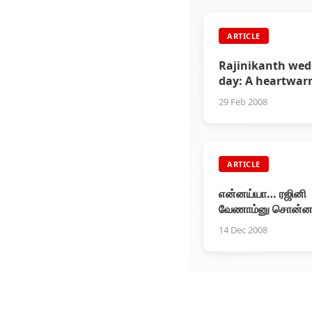
ARTICLE
Rajinikanth wed
day: A heartwa
celebration!
29 Feb 2008
ARTICLE
என்னய்யா… ரஜினி
வேணாம்னு சொன்ன ப
இவ்வளவு அமர்க்கள
14 Dec 2008
பண்றாங்கன்னா...