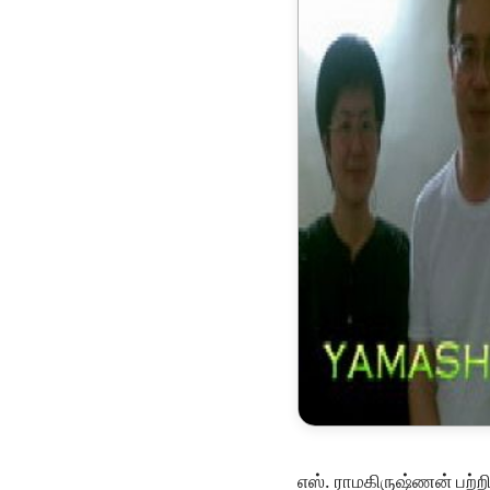
எஸ். ராமகிருஷ்ணன் பற்ற