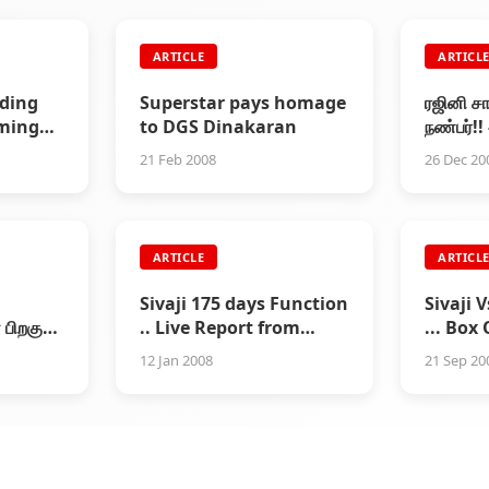
ARTICLE
ARTICL
ding
Superstar pays homage
ரஜினி சா
rming
to DGS Dinakaran
நண்பர்!!
21 Feb 2008
26 Dec 20
ARTICLE
ARTICL
Sivaji 175 days Function
Sivaji
ிறகும்
.. Live Report from
... Box
ம்
Auditorium
12 Jan 2008
21 Sep 20