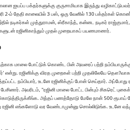
ாலான ஐயப்ப பக்தர்களுக்கு குருசாமியாக இருந்து வழிகாட்டுபவர் 
ி 2-ம் தேதி காலையில் 3 பஸ், ஒரு வேனில் 130 பக்தர்கள் கொண
் நடிகர்கள் முத்துராமன், ஸ்ரீகாந்த், கன்னட நடிகர் ராஜ்குமார்
்களுடன் ரஜினிகாந்தும் முதல் முறையாகப் பயணமானார்.
0
தற்காக மாலை போட்டுக் கொண்ட பின் அவரைப் பற்றி நம்பியாருக
றார்' என்று. ரஜினிக்கு விரத முறைகள் பற்றி முதலிலேயே தௌ?வாகச
்தப்பட்ட நம்பியார், உடனே ரஜினிக்குப் போன் செய்தார். அப்போது ர
ேசினார். அவரிடம், "ரஜினி மாலை போட்ட பின்பும் சிகரெட் புகைக
ொடுத்திருக்கீங்க. அந்தப் பணத்தோடு மேலே நான் 500 ரூபாய் ச
ு ரஜினி எங்களோடு வர வேண்டாமுன்னு சொல்லிடுங்க. உடனே வந்து