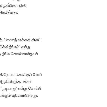
ுமுன்னே ரஜினி
திகமில்லை.
. 'பாவாத்மாக்கள் கிளப்'
க்கிறீங்க?" என்று
தை நீங்க சொன்னால்தான்
கிறோம். மலைக்குப் போய்
ுகிலிருந்த பக்தர்
'முடியாது' என்று சொல்லி
ெங்கும் எதிரொலித்தது.