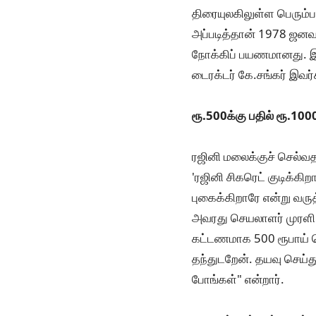
திரையுலகிலுள்ள பெரும்ப
அப்படித்தான் 1978 ஜனவர
நோக்கிப் பயணமானது. இதில
டைரக்டர் கே.சங்கர் இவர
ரூ.500க்கு பதில் ரூ.100
ரஜினி மலைக்குச் செல்வ
'ரஜினி சிகரெட் குடிக்கி
புகைக்கிறாரே என்று வருத
அவரது செயலாளர் முரளி ப
கட்டணமாக 500 ரூபாய் க
தந்துடறேன். தயவு செய்த
போங்கள்" என்றார்.