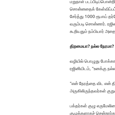
மறுநாள் படப்பிடிப்பொன்ற
சொன்னதைக் கேள்விப்பட்
சேர்த்து 1000 ரூபாய் 
வரும்படி சொன்னார். ரஜின
கூறியதும் நம்பியார் அத
திறமையா? நல்ல நேரமா?
வழியில் பொழுது போக்காக
ரஜினியிடம், "உனக்கு நல
"என் நேரத்தை விட என் 
அருகிலிருந்தவர்கள் குறுக
பக்தர்கள் குழு எருமேலி
குழுக்களாகச் சென்றார்