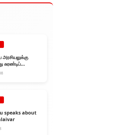
E
 அரசியலுக்கு
 சுரண்டிப்
கவா?
08
E
lu speaks about
laivar
8