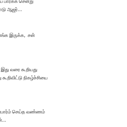
யை பார்க்க சென்று
டு ஆஜர்...
 எங்க இருக்க, சன்
து இது வரை கூறியது
ு கூறிவிட்டு நிகழ்ச்சியை
ன்பார்ம் செய்த வண்ணம்
்...