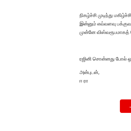
நிகழ்ச்சி முடிந்து மகி
இன்னும் எவ்வளவு பக்கு
முன்னே விஸ்வரூபமாகத் த
ரஜினி சொன்னது போல் ஒருவ
அன்புடன்,
ஈ ரா