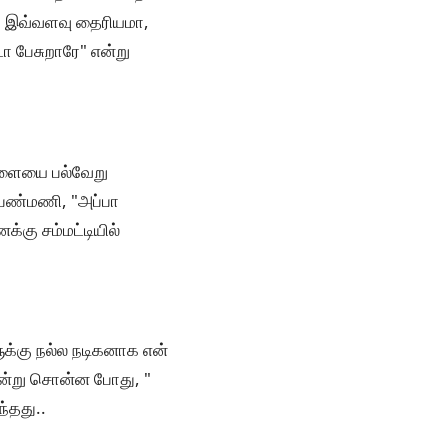
டா, இவ்வளவு தைரியமா,
டா பேசுறாரே" என்று
மூளையை பல்வேறு
ெண்மணி, "அப்பா
்கு சம்மட்டியில்
்கு நல்ல நடிகனாக என்
என்று சொன்ன போது, "
்தது..