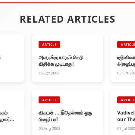
RELATED ARTICLES
ARTICLE
ARTICL
n
அவருக்கு யாரும் கெடு
ரஜினியை
விதிக்க முடியாது!
அழைப்பது
பிழைக்
15 Oct 2008
05 Oct 20
ARTICLE
ARTICL
்கம்
விகடன் ... இதெல்லாம் ஒரு
Vadive
தான்
பிழைப்பா?
our Tha
ேட்டி
06 Aug 2008
07 Jul 200