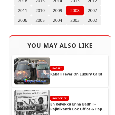
2016
2015
2014
2013
2012
2011
2010
2009
2008
2007
2006
2005
2004
2003
2002
YOU MAY ALSO LIKE
KABALI
Kabali Fever On Luxury Cars!
BOXOFFICE
En Kelvikku Enna Badhil -
Rajinikanth Box Office & Paper
Ads