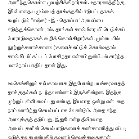
அணிந்துகொள்ள முயற்சிக்கிறார்கள். உதாரணத்திற்கு,
இப்போதைய மும்பைத் தாக்குதலில் ஈடுபட்டதாகக்
கூறப்படும் "லஷ்கர் - இ - தொய்பா' அமைப்பை
எடுத்துக்கொண்டால், தாங்கள் காஷ்மீரை மீட்டெடுக்கப்
போராடுவதாகக் கூறிக் கொள்கிறார்கள். மும்பையில்
நூற்றுக்கணக்கானவர்களைச் சுட்டுக் கொல்வதால்
காஷ்மீர் மீட்கப்படப் போகிறதா என்ன? துன்பியல் சார்ந்த
மனநோய் பாதிப்புதான் இது.
உலகெங்கிலும் சமீபகாலமாக இதுபோன்ற பயங்கரவாதத்
தாக்குதல்கள் நடந்தவண்ணம் இருக்கின்றன. இதற்கு
முற்றுப்புள்ளி வைப்பது என்பது இயலாத ஒன்று என்பதை
நாம் உணர்ந்து செயல்பட்டாக வேண்டும். அதை எந்த
அளவுக்குத் தடுப்பது, இதுபோன்ற தீவிரவாத
அமைப்புகளின் செயல்பாடுகளைக் கண்காணித்து எப்படி
ஒடுக்குவது என்பதில் கவனம் செலுத்துவதுதான்