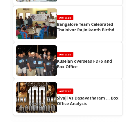
ARTICLE
Bangalore Team Celebrated
Thalaivar Rajinikanth Birthday
at Orphanage
ARTICLE
Kuselan overseas FDFS and
Box Office
ARTICLE
Sivaji Vs Dasavatharam ... Box
Office Analysis