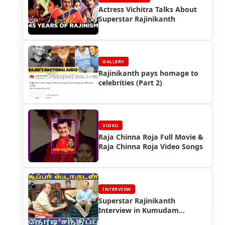
Actress Vichitra Talks About
Superstar Rajinikanth
GALLERY
Rajinikanth pays homage to
celebrities (Part 2)
VIDEO
Raja Chinna Roja Full Movie &
Raja Chinna Roja Video Songs
INTERVIEW
Superstar Rajinikanth
Interview in Kumudam
Magazine in 2005