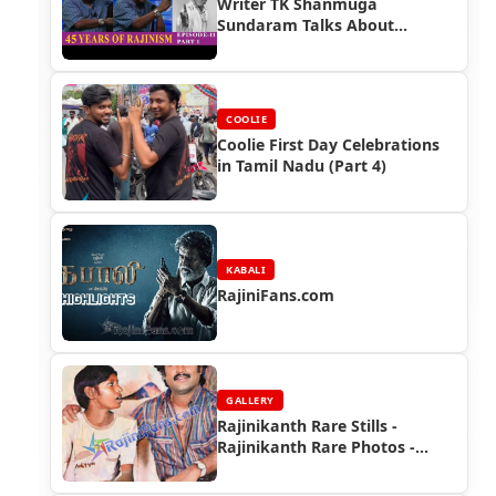
Writer TK Shanmuga
Sundaram Talks About
Superstar Rajinikanth
COOLIE
Coolie First Day Celebrations
in Tamil Nadu (Part 4)
KABALI
RajiniFans.com
GALLERY
Rajinikanth Rare Stills -
Rajinikanth Rare Photos -
Rajinikanth Rare Pics