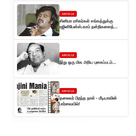
ARTICLE
சினிமா ரசிகர்கள் சங்கத்துக்கு
ரஜினிபேன்ஸ்.காம் நன்றிகளைத்
தெரிவித்துக் கொள்கிறது!
ARTICLE
இது ஒரு மிக அரிய புகைப்படம்...
ARTICLE
தலைவர் பிறந்த நாள் - மீடியாவின்
பார்வையில்!