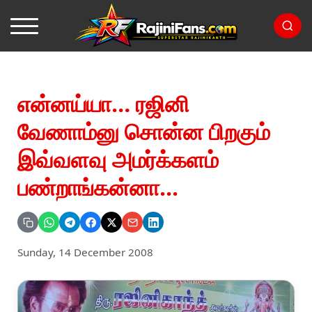
என்னய்யா… ரஜினி
வேணாம்னு சொன்ன பிறகும்
இவ்வளவு அமர்க்களம்
பண்றாங்கன்னா...
Sunday, 14 December 2008