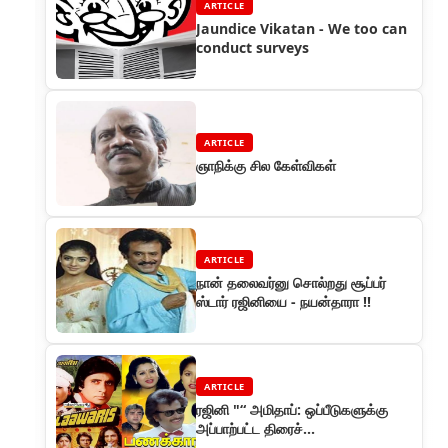
ARTICLE
Jaundice Vikatan - We too can
conduct surveys
ARTICLE
ஞாநிக்கு சில கேள்விகள்
ARTICLE
நான் தலைவர்னு சொல்றது சூப்பர்
ஸ்டார் ரஜினியை - நயன்தாரா !!
ARTICLE
ரஜினி "“ அமிதாப்: ஒப்பீடுகளுக்கு
அப்பாற்பட்ட திரைச்
சக்கரவர்த்திகள்!..