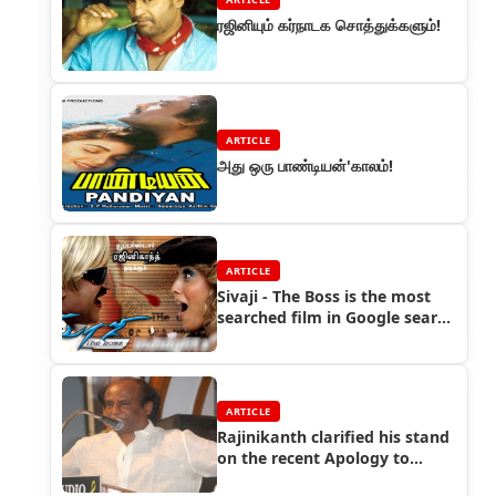
ரஜினியும் கர்நாடக சொத்துக்களும்!
ARTICLE
அது ஒரு பாண்டியன்'காலம்!
ARTICLE
Sivaji - The Boss is the most
searched film in Google search
engine
ARTICLE
Rajinikanth clarified his stand
on the recent Apology to
Kannadigas