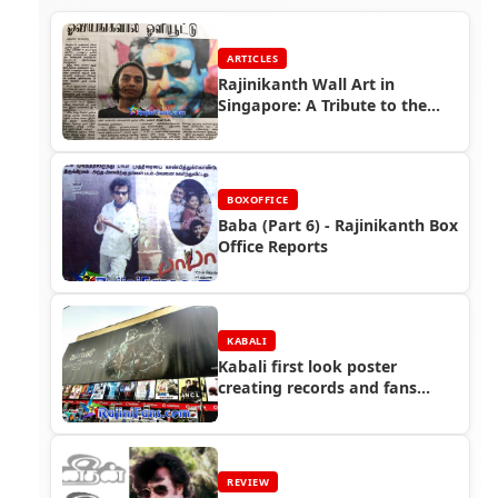
ARTICLES
Rajinikanth Wall Art in
Singapore: A Tribute to the
Superstar
BOXOFFICE
Baba (Part 6) - Rajinikanth Box
Office Reports
KABALI
Kabali first look poster
creating records and fans
getting crazy over Superstar
Rajinikanth!
REVIEW