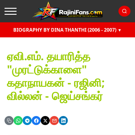
BIOGRAPHY BY DINA THANTHI (2006 - 2007)
ஏவி.எம். தயாரித்த
"முரட்டுக்காளை"
கதாநாயகன் - ரஜினி;
வில்லன் - ஜெய்சங்கர்