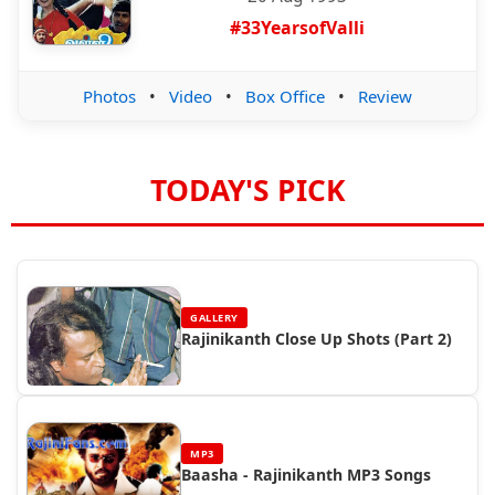
#33YearsofValli
Photos
•
Video
•
Box Office
•
Review
TODAY'S PICK
GALLERY
Rajinikanth Close Up Shots (Part 2)
MP3
Baasha - Rajinikanth MP3 Songs