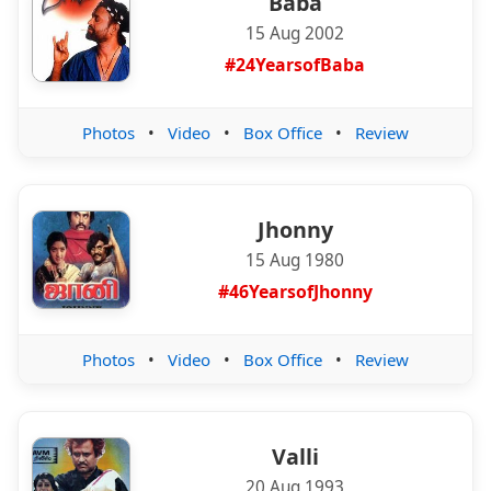
Baba
15 Aug 2002
#24YearsofBaba
Photos
•
Video
•
Box Office
•
Review
Jhonny
15 Aug 1980
#46YearsofJhonny
Photos
•
Video
•
Box Office
•
Review
Valli
20 Aug 1993