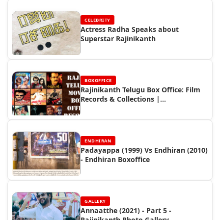
CELEBRITY
Actress Radha Speaks about
Superstar Rajinikanth
BOXOFFICE
Rajinikanth Telugu Box Office: Film
Records & Collections |
Rajinifans.com
ENDHIRAN
Padayappa (1999) Vs Endhiran (2010)
- Endhiran Boxoffice
GALLERY
Annaatthe (2021) - Part 5 -
Rajinikanth Photo Gallery