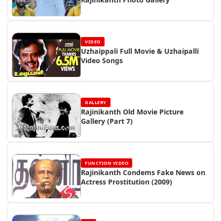
VIDEO
Uzhaippali Full Movie & Uzhaipalli
Video Songs
GALLERY
Rajinikanth Old Movie Picture
Gallery (Part 7)
FUNCTION VIDEO
Rajinikanth Condems Fake News on
Actress Prostitution (2009)