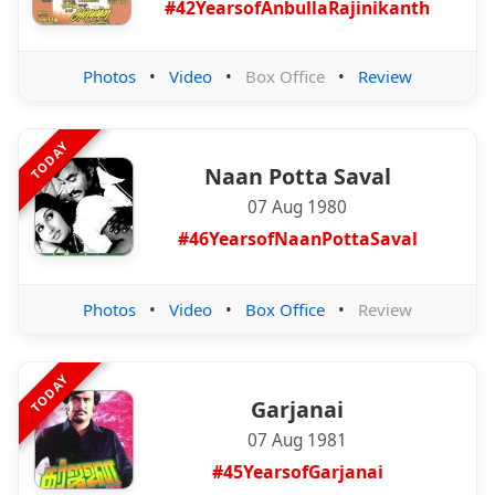
#42YearsofAnbullaRajinikanth
Photos
•
Video
•
Box Office
•
Review
TODAY
Naan Potta Saval
07 Aug 1980
#46YearsofNaanPottaSaval
Photos
•
Video
•
Box Office
•
Review
TODAY
Garjanai
07 Aug 1981
#45YearsofGarjanai