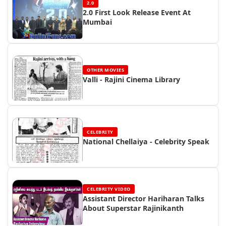
2.0
2.0 First Look Release Event At
Mumbai
OTHER MOVIES
Valli - Rajini Cinema Library
CELEBRITY
National Chellaiya - Celebrity Speak
CELEBRITY VIDEO
Assistant Director Hariharan Talks
About Superstar Rajinikanth