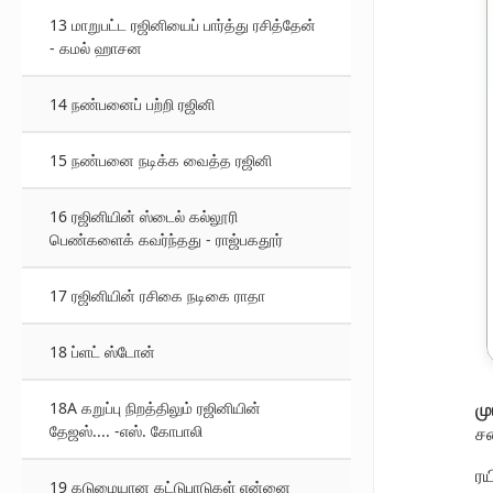
13 மாறுபட்ட ரஜினியைப் பார்த்து ரசித்தேன்
- கமல் ஹாசன
14 நண்பனைப் பற்றி ரஜினி
15 நண்பனை நடிக்க வைத்த ரஜினி
16 ரஜினியின் ஸ்டைல் கல்லூரி
பெண்களைக் கவர்ந்தது - ராஜ்பகதூர்
17 ரஜினியின் ரசிகை நடிகை ராதா
18 ப்ளட் ஸ்டோன்
18A கறுப்பு நிறத்திலும் ரஜினியின்
மு
தேஜஸ்.... -எஸ். கோபாலி
சண
ரய
19 கடுமையான கட்டுபாடுகள் என்னை