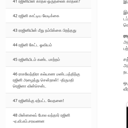
41 ரஜினியின் காதல் ஒருதலைக் காதலா?
இர
இர
42 ரஜினி காட்டிய வேடிக்கை
டப
கொ
43 ரரஜினியின் மீது நம்பிக்கை பிறந்தது
ரா
அத
44 ரஜினி கேட்ட ஓவியம்
பற
சத
45 ரஜினியிடம் கண்ட மாற்றம்
அத
நட
46 ராகவேந்திரா கல்யாண மண்டபத்திற்கு
ரஜினி அழைத்து சென்றான்! -திருமதி
ஒர
ரெஜினா வின்சென்ட
வீ
47 ரஜினிக்கு ஏற்பட்ட வேதனை!
48 மின்னலைப் போல வந்தார் ரஜினி
-ஏ.வி.எம்.சரவணன