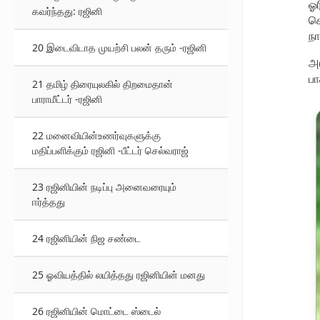
ஓர
கவர்ந்தது: ரஜினி
சொ
நா
20 இடைவிடாத முயற்சி பலன் தரும் -ரஜினி
அட
பா
21 தமிழ் திரையுலகில் திறமைதான்
பாராமீட்டர் -ரஜினி
22 மனைவியின்உணர்வுகளுக்கு
மதிப்பளிக்கும் ரஜினி -பீட்டர் செல்வராஜ்
23 ரஜினியின் நடிப்பு அனைவரையும்
ஈர்த்தது
24 ரஜினியின் நிஜ சண்டை
25 ஓவியத்தில் லயித்தது ரஜினியின் மனது
26 ரஜினியின் மொட்டை ஸ்டைல்