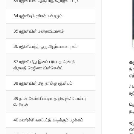
33 ரஜினியின் ஆருயிர்த் தோழன் யார்?
34 ரஜினியும் ரசிகர் மன்றமும்
35 ரஜினியின் மனிதாபிமானம்
36 ரஜினிகாந்த் ஒரு அபூர்வமான ரகம்
37 ரஜினி மீது இனம் புரியாத அன்பு!:
கழ
திருமதி ரெஜினா வின்சென்ட்
நி
ஏற
38 ரஜினியின் மீது நான்கு சூன்யம்
கி
ரஜ
39 நான் கேள்விப்பட்டிராத நிகழ்ச்சி: டாக்டர்
நெ
செரியன்
நட
40 உணர்ச்சி வசப்பட்டு அடிக்கும் பழக்கம்
ரஜ
எண