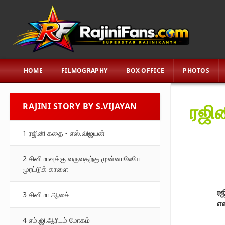
HOME
FILMOGRAPHY
BOX OFFICE
PHOTOS
ரஜின
RAJINI STORY BY S.VIJAYAN
1 ரஜினி கதை - எஸ்.விஜயன்
2 சினிமாவுக்கு வருவதற்கு முன்னாலேயே
முரட்டுக் காளை
ரஜ
3 சினிமா ஆசை்
எஸ
4 எம்.ஜி.ஆரிடம் மோகம்