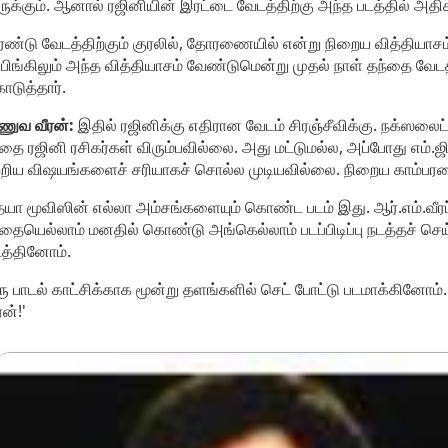
ுக்கும். ஆனால் ரஜினியின் இரட்டை வேடத்திற்கு அந்த படத்தில் அதிக
ண்டு வேடத்திற்கும் குரலில், தோரணையில் என்று நிறைய வித்தியாசம் 
்பிங்கிலும் அந்த வித்தியாசம் வேண்டுமென்று முதல் நாள் தந்தை வேடத்த
டுத்தார்.
ணுவ வீரன்:
இதில் ரஜினிக்கு எதிரான வேடம் சிரஞ்சீவிக்கு. நக்ஸலைட
ை ரஜினி ரசிகர்கள் விரும்பவில்லை. அது மட்டுமல்ல, அப்போது எம்.
்றிய விஷயங்களைச் சரியாகச் சொல்ல முடியவில்லை. நிறைய காம்பர
்யா மூவிஸின் எல்லா அம்சங்களையும் கொண்ட படம் இது. ஆர்.எம்.வீரப
ையெல்லாம் மனதில் கொண்டு அங்கெல்லாம் படப்பிடிப்பு நடத்தச் செய்வார்
த்தினோம்.
ு பாடல் காட்சிக்காக மூன்று தளங்களில் செட் போட்டு படமாக்கினோம்
ரன்!'