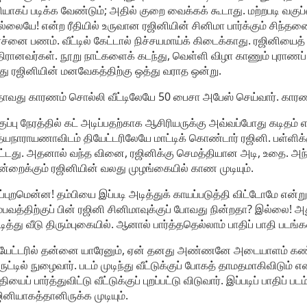
ியாகப் படிக்க வேண்டும்; அதில் குறை வைக்கக் கூடாது. மற்றபடி வகுப்பை
்லையே! என்ற ரீதியில் உருவான ரஜினியின் சினிமா பார்க்கும் சிந்த
ரச்னை பணம். வீட்டில் கேட்டால் நிச்சயமாய்க் கிடைக்காது. ரஜினியைத்
ிரானவர்கள். நூறு நாட்களைக் கடந்து, வெள்ளி விழா காணும் புராணப் ப
ு ரஜினியின் மனவேகத்திற்கு ஒத்து வராத ஒன்று.
ாவது காரணம் சொல்லி வீட்டிலேயே 50 பைசா அபேஸ் செய்வார். காரணம
ுப்பு நேரத்தில் கட் அடிப்பதற்காக ஆசிரியருக்கு அவ்வப்போது கடிதம்
்யநாராயணாவிடம் தியேட்டரிலேயே மாட்டிக் கொண்டார் ரஜினி. பள்ளிக்க
ட்டது. அதனால் வந்த வினை, ரஜினிக்கு செமத்தியான அடி, உதை. அந
்றைக்கும் ரஜினியின் வலது முழங்கையில் காண முடியும்.
்புறமென்ன! தம்பியை இப்படி அடித்துக் காயப்படுத்தி விட்டோமே
்பவத்திற்குப் பின் ரஜினி சினிமாவுக்குப் போவது நின்றதா? இல்லை! அது 
டித்து வீடு திரும்புகையில். ஆனால் பார்த்ததெல்லாம் பாதிப் பாதி படங்க
ியேட்டரில் தன்னை யாரேனும், ஏன் தனது அண்ணனே அடையாளம் கண்ட
ுட்டில் நுழைவார். படம் முடிந்து வீட்டுக்குப் போகத் தாமதமாகிவிடும்
தியைப் பார்த்துவிட்டு வீட்டுக்குப் புறப்பட்டு விடுவார். இப்படிப் பாதிப்
ினியாகத்தானிருக்க முடியும்.