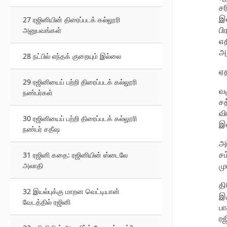
சர
இல
27 ரஜினியின் திரைப்படக் கல்லூரி
பி
அனுபவங்கள்
எத
அத
28 நட்பில் எந்தக் குறையும் இல்லை
ஏத
29 ரஜினியைப் பற்றி திரைப்படக் கல்லூரி
வக
நண்பர்கள்
சத
வி
30 ரஜினியைப் பற்றி திரைப்படக் கல்லூரி
இன
நண்பர் சதீஷ
அப
சம
31 ரஜினி கதை: ரஜினியின் ஸ்டைலே
மு
அலாதி
த
32 இயல்புக்கு மாறன வெட்டியான்
இர
வேடத்தில் ரஜினி
பா
ரஜ