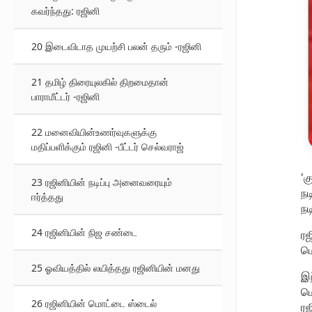
கவர்ந்தது: ரஜினி
20 இடைவிடாத முயற்சி பலன் தரும் -ரஜினி
21 தமிழ் திரையுலகில் திறமைதான்
பாராமீட்டர் -ரஜினி
22 மனைவியின்உணர்வுகளுக்கு
மதிப்பளிக்கும் ரஜினி -பீட்டர் செல்வராஜ்
'க
23 ரஜினியின் நடிப்பு அனைவரையும்
நட
ஈர்த்தது
நட
24 ரஜினியின் நிஜ சண்டை
ரஜ
மொ
25 ஓவியத்தில் லயித்தது ரஜினியின் மனது
இந
மொ
26 ரஜினியின் மொட்டை ஸ்டைல்
ரஜ