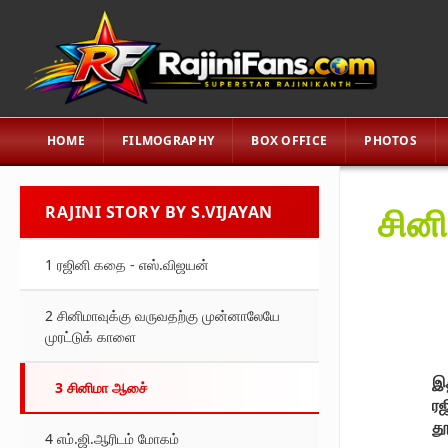
HOME
FILMOGRAPHY
BOX OFFICE
PHOTOS
சின
RAJINI STORY BY S.VIJAYAN
1 ரஜினி கதை - எஸ்.விஜயன்
2 சினிமாவுக்கு வருவதற்கு முன்னாலேயே
முரட்டுக் காளை
இத
3 சினிமா ஆசை்
ரஜ
தூ
4 எம்.ஜி.ஆரிடம் மோகம்