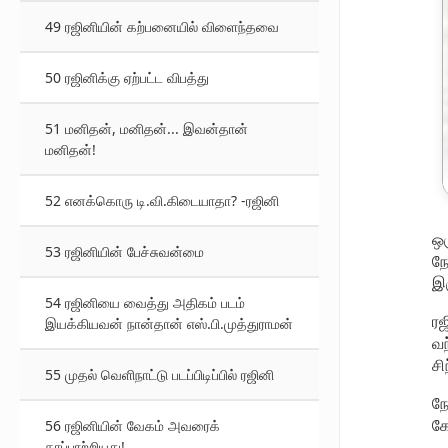
49 ரஜினியின் கற்பனையில் விளைந்தவை
50 ரஜினிக்கு ஏற்பட்ட விபத்து
51 மனிதன், மனிதன்... இவன்தான்
மனிதன்!
52 எனக்கொரு டி.வி.கிடையாதா? -ரஜினி
ஒர
53 ரஜினியின் பேச்சுவன்மை
நே
இர
54 ரஜினியை வைத்து அதிகம் படம்
ரஜ
இயக்கியவன் நான்தான் எஸ்.பி.முத்துராமன்
வந
சி
55 முதல் வெளிநாட்டு படப்பிடிப்பில் ரஜினி
நே
கே
56 ரஜினியின் வேகம் அவரைக்
காப்பாற்றியது!