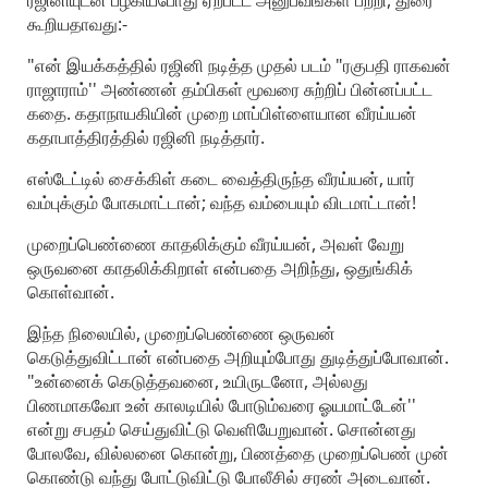
ரஜினியுடன் பழகியபோது ஏற்பட்ட அனுபவங்கள் பற்றி, துரை
கூறியதாவது:-
"என் இயக்கத்தில் ரஜினி நடித்த முதல் படம் "ரகுபதி ராகவன்
ராஜாராம்'' அண்ணன் தம்பிகள் மூவரை சுற்றிப் பின்னப்பட்ட
கதை. கதாநாயகியின் முறை மாப்பிள்ளையான வீரய்யன்
கதாபாத்திரத்தில் ரஜினி நடித்தார்.
எஸ்டேட்டில் சைக்கிள் கடை வைத்திருந்த வீரய்யன், யார்
வம்புக்கும் போகமாட்டான்; வந்த வம்பையும் விடமாட்டான்!
முறைப்பெண்ணை காதலிக்கும் வீரய்யன், அவள் வேறு
ஒருவனை காதலிக்கிறாள் என்பதை அறிந்து, ஒதுங்கிக்
கொள்வான்.
இந்த நிலையில், முறைப்பெண்ணை ஒருவன்
கெடுத்துவிட்டான் என்பதை அறியும்போது துடித்துப்போவான்.
"உன்னைக் கெடுத்தவனை, உயிருடனோ, அல்லது
பிணமாகவோ உன் காலடியில் போடும்வரை ஓயமாட்டேன்''
என்று சபதம் செய்துவிட்டு வெளியேறுவான். சொன்னது
போலவே, வில்லனை கொன்று, பிணத்தை முறைப்பெண் முன்
கொண்டு வந்து போட்டுவிட்டு போலீசில் சரண் அடைவான்.