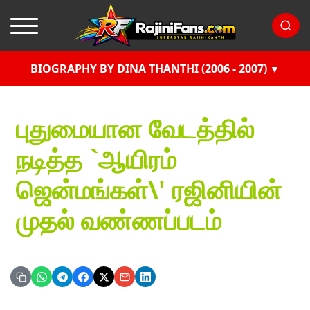
BIOGRAPHY BY DINA THANTHI (2006 - 2007)
புதுமையான வேடத்தில்
நடித்த `ஆயிரம்
ஜென்மங்கள்\' ரஜினியின்
முதல் வண்ணப்படம்