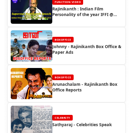
FUNCTION VIDEO
Rajinikanth : Indian Film
Personality of the year IFFI @
GOA 2014
BOXOFFICE
Johnny - Rajinikanth Box Office &
Paper Ads
BOXOFFICE
Arunachalam - Rajinikanth Box
Office Reports
CELEBRITY
Sathyaraj - Celebrities Speak