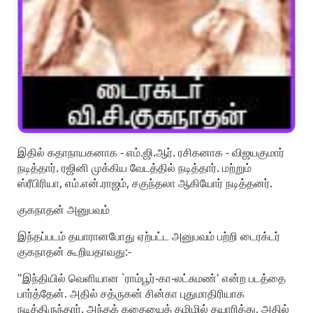
இதில் கதாநாயகனாக - எம்.ஜி.ஆர். ரசிகனாக - விஜயகுமார்
நடித்தார். ரஜினி முக்கிய வேடத்தில் நடித்தார். மற்றும்
ஸ்ரீபிரியா, எம்.என்.ராஜம், சகுந்தலா ஆகியோர் நடித்தனர்.
குகநாதன் அனுபவம்
இந்தப்படம் தயாரானபோது ஏற்பட்ட அனுபவம் பற்றி டைரக்டர்
குகநாதன் கூறியதாவது:-
"இந்தியில் வெளியான `ராம்பூர்-கா-லட்சுமண்' என்ற படத்தை
பார்த்தேன். அதில் சத்ருகன் சின்கா புதுமாதிரியாக
நடித்திருந்தார். அந்தக் கதையைத் தமிழில் தயாரித்து, அதில்