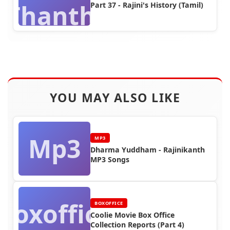
Thanthi
Part 37 - Rajini's History (Tamil)
YOU MAY ALSO LIKE
Mp3
MP3
Dharma Yuddham - Rajinikanth
MP3 Songs
Boxoffice
BOXOFFICE
Coolie Movie Box Office
Collection Reports (Part 4)