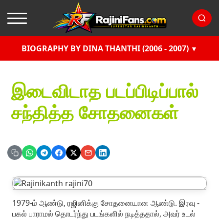
BIOGRAPHY BY DINA THANTHI (2006 - 2007)
இடைவிடாத படப்பிடிப்பால்
சந்தித்த சோதனைகள்
1979-ம் ஆண்டு, ரஜினிக்கு சோதனையான ஆண்டு. இரவு -
பகல் பாராமல் தொடர்ந்து படங்களில் நடித்ததால், அவர் உடல்