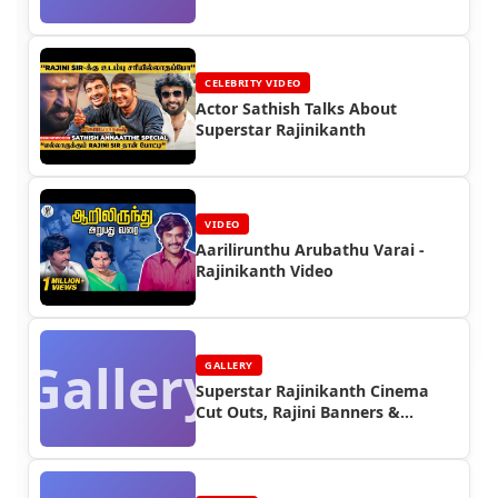
CELEBRITY VIDEO
Actor Sathish Talks About
Superstar Rajinikanth
VIDEO
Aarilirunthu Arubathu Varai -
Rajinikanth Video
Gallery
GALLERY
Superstar Rajinikanth Cinema
Cut Outs, Rajini Banners &
Posters (Part 7)