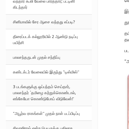
வ
வந்தார் கூலி வேலை பார்த்தார்; பட்டினி
கிடந்தார்
இந
சினிமாவில் சேர ஆசை வந்தது எப்படி?
தூ
தம
திரைப்படக் கல்லூரியில் 2 ஆண்டு நடிப்பு
தய
பயிற்சி
ப
பாலசந்தருடன் முதல் சந்திப்பு
"அ
கண்டக்டர் வேலையில் இருந்து "டிஸ்மிஸ்''
3 படங்களுக்கு ஒப்பந்தம் செய்தார்,
பாலசந்தர் `தமிழை கற்றுக்கொண்டால்,
எங்கேயோ கொண்டுபோய் விடுவேன்!'
"அபூர்வ ராகங்கள்'' முதல் நாள் படப்பிடிப்பு
சிவாஜிராவ் என்ற பெயருக்கு பதிலாக