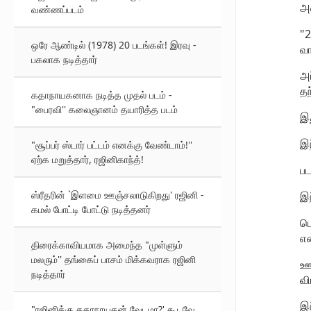
அவ
வண்ணப்படம்
"2
ஒரே ஆண்டில் (1978) 20 படங்கள்! இரவு -
வா
பகலாக நடித்தார்
அப
தந
கதாநாயகனாக நடித்த முதல் படம் -
"பைரவி'' கலைஞானம் தயாரித்த படம்
இத
இந
"சூப்பர் ஸ்டார் பட்டம் எனக்கு வேண்டாம்!''
ஏற்க மறுத்தார், ரஜினிகாந்த்!
பட
ஸ்ரீதரின் `இளமை ஊஞ்சலாடுகிறது' ரஜினி -
இந
கமல் போட்டி போட்டு நடித்தனர்
டெ
என
திரைக்காவியமாக அமைந்த "முள்ளும்
மலரும்'' தங்கைப் பாசம் மிக்கவராக ரஜினி
ஊன
நடித்தார்
வி
இந
"ரஜினிக்கு கதாநாயகன் வேடமா?' கூடவே