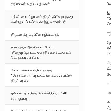
யோ
ரஜினியின் அதிரடி பதில்கள்!
இத
ரஜினி-லதா திருமணம் திருப்பதியில் நடந்தது
"ப
அன்றே படப்பிடிப்பில் கலந்து கொண்டார்
கொ
ரஜ
திருமணத்துக்குப்பின் ரஜினிகாந்த்
தே
காதலுக்கு அஸ்திவாரம் போட்ட
நல
`தில்லுமுல்லு' படம் வெற்றி நகைச்சுவையில்
ரஜ
கொடிகட்டிப் பறந்தார்
அத
வி
அப்பா-மகனாக ரஜினி நடித்த
தர
"நெற்றிக்கண்'' புதுமையான கதை; நடிப்பில்
திருப்புமுனை
பட
பண
ஏவி.எம். தயாரித்த "போக்கிரிராஜா'' 148
நாள் ஓடியது
அந
ஆய
தேவர் பிலிம்ஸ் தயாரித்த "ரங்கா'' ரஜினி-