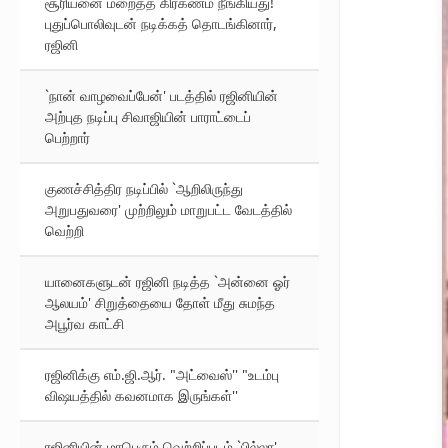
சூரியனை மறைத்த கிரகணம் நீங்கியது!
புதுப்பொலிவுடன் நடிக்கத் தொடங்கினார்,
ரஜினி
`நான் வாழவைப்பேன்' படத்தில் ரஜினியின்
அற்புத நடிப்பு சிவாஜியின் பாராட்டைப்
பெற்றார்
குணச்சித்திர நடிப்பில் `ஆறிலிருந்து
அறுபதுவரை' முற்றிலும் மாறுபட்ட வேடத்தில்
வெற்றி
யானைகளுடன் ரஜினி நடித்த `அன்னை ஓர்
ஆலயம்' சிறுத்தையை தோள் மீது சுமந்த
அபூர்வ காட்சி
ரஜினிக்கு எம்.ஜி.ஆர். "அட்வைஸ்'' "உடம்பு
விஷயத்தில் கவனமாக இருங்கள்''
ரஜினியின் மாபெரும் வெற்றிப்படம் `பில்லா'