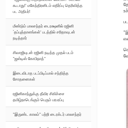
தோ
கூடாது!' மகேந்திரனிடம் எதிர்ப்பு தெரிவித்த
உச
பட அதிபர்!
பட
மீண்டும் பாலசந்தர் டைரக்ஷனில் ரஜினி
"இ
`தப்புத்தாளங்கள்' படத்தில் சரிதாவுடன்
நடித்தார்
என
செ
சிவாஜியுடன் ரஜினி நடித்த முதல் படம்
வே
"ஜஸ்டிஸ் கோபிநாத்''
இடைவிடாத படப்பிடிப்பால் சந்தித்த
சோதனைகள்
ரஜினிகாந்துக்கு தீவிர சிகிச்சை
தமிழ்நாடெங்கும் பெரும் பரபரப்பு
"இருண்ட காலம்'' பற்றி டைரக்டர் பாலசந்தர்