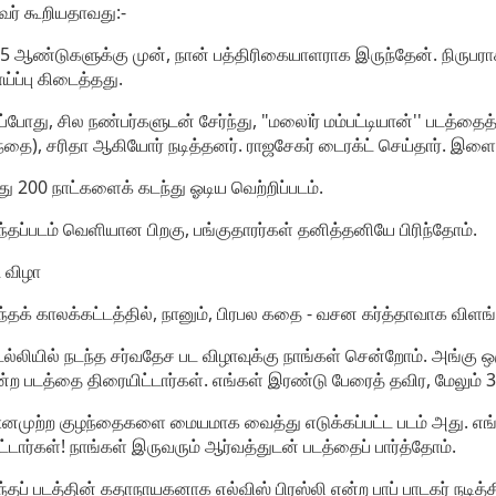
ர் கூறியதாவது:-
5 ஆண்டுகளுக்கு முன், நான் பத்திரிகையாளராக இருந்தேன். நிருபரா
ய்ப்பு கிடைத்தது.
்போது, சில நண்பர்களுடன் சேர்ந்து, "மலைïர் மம்பட்டியான்'' படத்தைத
்தை), சரிதா ஆகியோர் நடித்தனர். ராஜசேகர் டைரக்ட் செய்தார். 
ு 200 நாட்களைக் கடந்து ஓடிய வெற்றிப்படம்.
்தப்படம் வெளியான பிறகு, பங்குதாரர்கள் தனித்தனியே பிரிந்தோம்.
 விழா
்தக் காலக்கட்டத்தில், நானும், பிரபல கதை - வசன கர்த்தாவாக வி
ல்லியில் நடந்த சர்வதேச பட விழாவுக்கு நாங்கள் சென்றோம். அங்கு ஒரு
்ற படத்தை திரையிட்டார்கள். எங்கள் இரண்டு பேரைத் தவிர, மேலும் 3 ப
முற்ற குழந்தைகளை மையமாக வைத்து எடுக்கப்பட்ட படம் அது. எங்கள
ட்டார்கள்! நாங்கள் இருவரும் ஆர்வத்துடன் படத்தைப் பார்த்தோம்.
்தப் படத்தின் கதாநாயகனாக எல்விஸ் பிரஸ்லி என்ற பாப் பாடகர் நடித்த