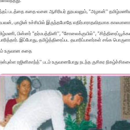
ெளிவந்தது.
்தப் படத்தை கதை-வசன ஆசிரியர் தூயவனும், "அழகன்'' தமிழ்மணியும்
யவன், புகழின் உச்சியில் இருந்தபோதே எதிர்பாராதவிதமாக காலமானார
ிழ்மணி, பின்னர் "தர்மபத்தினி'', "சோலைக்குயில்'', "சித்திரைப்பூக
ாரித்தார். இப்போது, தமிழ்த்திரைப்பட தயாரிப்பாளர்கள் சங்க பொருள
டம் உருவான கதை
ன்புள்ள ரஜினிகாந்த்'' படம் உருவானபோது நடந்த ருசிகர நிகழ்ச்சி