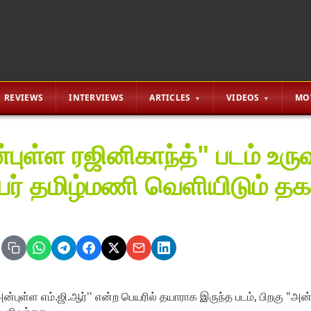
REVIEWS
INTERVIEWS
ARTICLES
VIDEOS
MO
புள்ள ரஜினிகாந்த்" படம் உரு
பர் தமிழ்மணி வெளியிடும் தக
ன்புள்ள எம்.ஜி.ஆர்'' என்ற பெயரில் தயாராக இருந்த படம், பிறகு "அன்