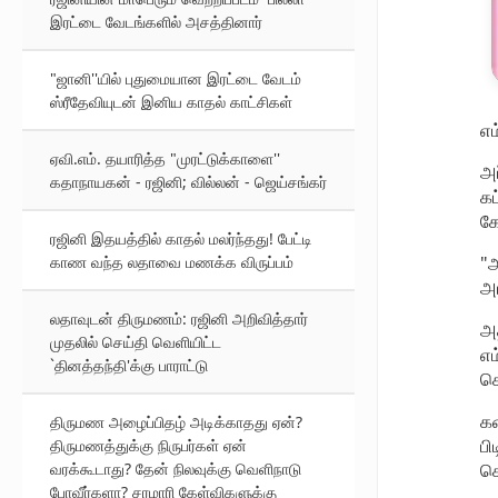
இரட்டை வேடங்களில் அசத்தினார்
"ஜானி''யில் புதுமையான இரட்டை வேடம்
ஸ்ரீதேவியுடன் இனிய காதல் காட்சிகள்
எம
ஏவி.எம். தயாரித்த "முரட்டுக்காளை''
அப
கதாநாயகன் - ரஜினி; வில்லன் - ஜெய்சங்கர்
கட
க
ரஜினி இதயத்தில் காதல் மலர்ந்தது! பேட்டி
"அ
காண வந்த லதாவை மணக்க விருப்பம்
அர
லதாவுடன் திருமணம்: ரஜினி அறிவித்தார்
அத
முதலில் செய்தி வெளியிட்ட
எம
`தினத்தந்தி'க்கு பாராட்டு
ச
கத
திருமண அழைப்பிதழ் அடிக்காதது ஏன்?
பி
திருமணத்துக்கு நிருபர்கள் ஏன்
கொ
வரக்கூடாது? தேன் நிலவுக்கு வெளிநாடு
போவீர்களா? சரமாரி கேள்விகளுக்கு