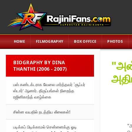
HOME
FILMOGRAPHY
BOX OFFICE
PHOTOS
"அன்
BIOGRAPHY BY DINA
THANTHI (2006 - 2007)
அதி
பஸ் கண்டக்டராக வேலை பார்த்தவர் `சூப்பர்
ஸ்டார்' ஆனார். திருப்பங்கள் நிறைந்த
ரஜினிகாந்த் வாழ்க்கை
சின்ன வயதில் நடத்திய லீலைகள்!
"அ
படிக்கப் பிடிக்காமல் சென்னைக்கு ஓடி