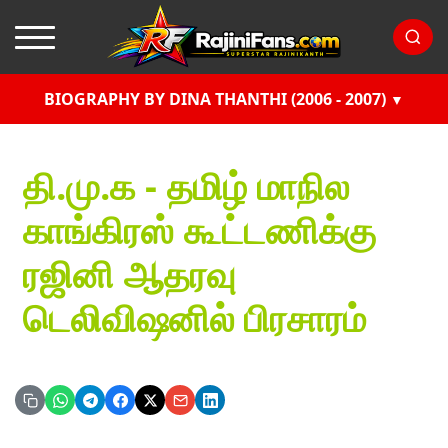
BIOGRAPHY BY DINA THANTHI (2006 - 2007)
தி.மு.க - தமிழ் மாநில
காங்கிரஸ் கூட்டணிக்கு
ரஜினி ஆதரவு
டெலிவிஷனில் பிரசாரம்