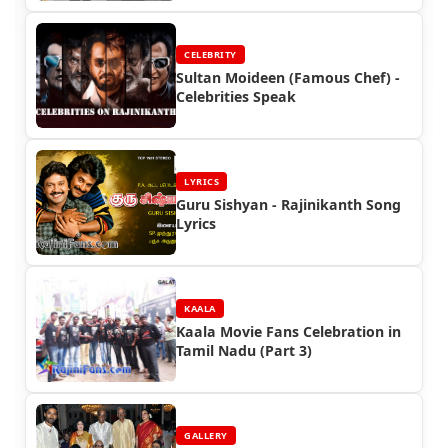
CELEBRITY
Sultan Moideen (Famous Chef) -
Celebrities Speak
LYRICS
Guru Sishyan - Rajinikanth Song
Lyrics
KAALA
Kaala Movie Fans Celebration in
Tamil Nadu (Part 3)
GALLERY