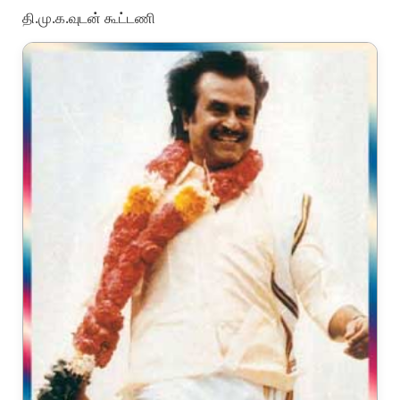
தி.மு.க.வுடன் கூட்டணி