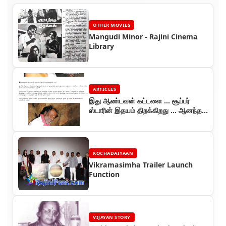
OTHER MOVIES
Mangudi Minor - Rajini Cinema
Library
ARTICLES
இது ஆண்டவன் கட்டளை ... சூப்பர்
ஸ்டாரின் இதயம் திறக்கிறது ... ஆனந்த
விகடன் தொடர் (பாகம் 2)
KOCHADAIYAAN
Vikramasimha Trailer Launch
Function
VIJAYAN STORY