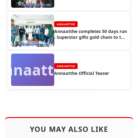
ANNAATTHE
Annaatthe completes 50 days run
: Superstar gifts gold chain to the
crew of Annaatthe
Annaatthe
ANNAATTHE
Annaatthe Official Teaser
YOU MAY ALSO LIKE