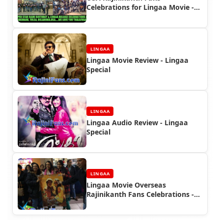
Celebrations for Lingaa Movie -
Lingaa First Day First Show
(FDFS)
LINGAA
Lingaa Movie Review - Lingaa
Special
LINGAA
Lingaa Audio Review - Lingaa
Special
LINGAA
Lingaa Movie Overseas
Rajinikanth Fans Celebrations -
Lingaa First Day First Show
(FDFS)