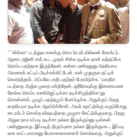
'' 'லிங்கா' படத்துல எனக்கு செம டெரர் வில்லன் கேரக்டர்.
ஆனா, ரஜினி சார் கூட முதல் சீன்ல நடிக்க நான் வந்தப்போ
ரொம்ப பதற்றமா இருந்தேன். என்ன பண்றதுனு தெரியாம
அவரைக் கட்டிப் பிடிச்சுக்கிட்டேன். என் முதுகுல தட்டிக்
கொடுத்தார். அப்பவே பாதி பதற்றம் போயிடுச்சு. 'மகதீரா
படத்தை அஞ்சு முறை பார்த்தேன். ஹீரோவுக்கு இணையான
ரோல்ல ரொம்ப எனர்ஜெட்டிக்கா நடிச்சிருந்தீங்க'னு
சொன்னார். முழுப் பதற்றமும் போயிருச்சு. அதுக்குப் பிறகு
தைரியமா நடிக்க ஆரம்பிச்சேன். அவர் ஷாட்டுக்கு வரும்போது
டைரக்டர் சொல்ற விஷயத்தை முழுசா கேட்டுக்குவாரு. பிறகு
அதுல நாம எப்படி நடிச்சா நல்லா இருக்கும்னு டிஸ்கஸ்
பண்ணுவாரு. இப்படித் திரும்புனா நல்லா இருக்குமா... இப்படி
கை காட்டலாமானு யோசனைகளைச் சொல்வாரு. அதுக்குப்