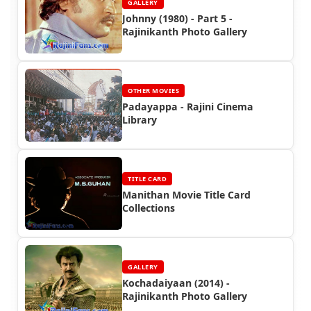
GALLERY
Johnny (1980) - Part 5 -
Rajinikanth Photo Gallery
OTHER MOVIES
Padayappa - Rajini Cinema
Library
TITLE CARD
Manithan Movie Title Card
Collections
GALLERY
Kochadaiyaan (2014) -
Rajinikanth Photo Gallery