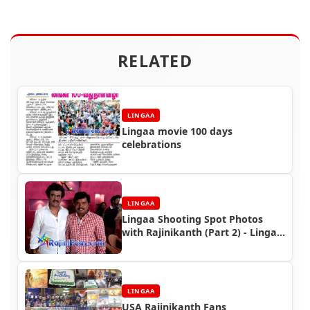
RELATED
LINGAA
Lingaa movie 100 days
celebrations
LINGAA
Lingaa Shooting Spot Photos
with Rajinikanth (Part 2) - Lingaa
Special
LINGAA
USA Rajinikanth Fans