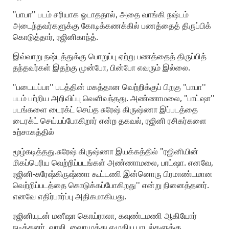
"பாபா'' படம் சரியாக ஓடாததால், அதை வாங்கி நஷ்டம்
அடைந்தவர்களுக்கு கோடிக்கணக்கில் பணத்தைத் திருப்பிக்
கொடுத்தார், ரஜினிகாந்த்.
இவ்வாறு நஷ்டத்துக்கு பொறுப்பு ஏற்று பணத்தைத் திருப்பித்
தந்தவர்கள் இதற்கு முன்போ, பின்போ எவரும் இல்லை.
"படையப்பா'' படத்தின் மகத்தான வெற்றிக்குப் பிறகு "பாபா''
படம் பற்றிய அறிவிப்பு வெளிவந்தது. அண்ணாமலை, "பாட்ஷா''
படங்களை டைரக்ட் செய்த சுரேஷ் கிருஷ்ணா இப்படத்தை
டைரக்ட் செய்யப்போகிறார் என்ற தகவல், ரஜினி ரசிகர்களை
உற்சாகத்தில்
மூழ்கடித்தது.சுரேஷ் கிருஷ்ணா இயக்கத்தில் "ரஜினியின்
மிகப்பெரிய வெற்றிப்படங்கள் அண்ணாமலை, பாட்ஷா. எனவே,
ரஜினி-சுரேஷ்கிருஷ்ணா கூட்டணி இன்னொரு பிரமாண்டமான
வெற்றிப்படத்தை கொடுக்கப்போகிறது'' என்று நினைத்தனர்.
எனவே எதிர்பார்ப்பு அதிகமாகியது.
ரஜினியுடன் மனீஷா கொய்ராலா, கவுண்டமணி ஆகியோர்
நடித்தனர். வாலி, வைரமுத்து எழுதிய பாடல்களுக்கு