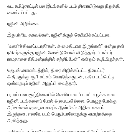
வட தமிழ்நாட்டில் பல இடங்களில் படம் திரையிடுவது நிறுத்தி
வைக்கப்பட்டது.
ரஜினி அறிக்கை
இதுபற்றிய தகவல்கள், ரஜினிக்குத் தெரிவிக்கப்பட்டன.
"உணர்ச்சிவசப்படாதீர்கள். அமைதியாக இருங்கள்'' என்று தன்
ரசிகர்களுக்கு ரஜினி வேண்டுகோள் விடுத்தார். "டாக்டர்
ராமதாசை நீதிமன்றத்தில் சந்திப்பேன்'' என்றும் கூறியிருந்தார்.
ஜெயங்கொண்டத்தில், திரை கிழிக்கப்பட்ட தியேட்டர்
அதிபருக்கு ரூ.1 லட்சம் கொடுத்ததுடன், புதிய படப்பெட்டி
ஒன்றையும் ரஜினி அனுப்பி வைத்தார்.
பரபரப்பான சூழ்நிலையில் வெளியான "பாபா'' வழக்கமான
ரஜினி படங்களைப் போல் அமையவில்லை. பொழுதுபோக்கு
அம்சங்கள் குறைவாகவும், ஆன்மீகம் அதிகமாகவும்
இருந்தன. எனவே படம் பெரும்பாலோருக்கு ஏமாற்றத்தை
அளித்தது.
தவிரவும், படம் ஒரே சமயத்தில் ஏராளமான தியேட்டர்களில்