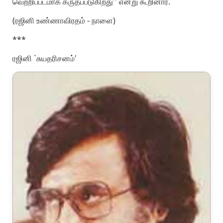
வெற்றிப்படமாக கருதப்படுகிறது'' என்று கூறினார்.
(ரஜினி உண்ணாவிரதம் - நாளை)
***
ரஜினி `சுயதரிசனம்'