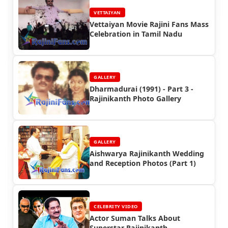
VETTAIYAN
Vettaiyan Movie Rajini Fans Mass
Celebration in Tamil Nadu
GALLERY
Dharmadurai (1991) - Part 3 -
Rajinikanth Photo Gallery
GALLERY
Aishwarya Rajinikanth Wedding
and Reception Photos (Part 1)
CELEBRITY VIDEO
Actor Suman Talks About
Superstar Rajinikanth