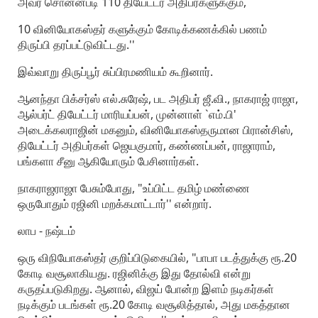
அவர் சொன்னபடி 110 தியேட்டர் அதிபர்களுக்கும்,
10 வினியோகஸ்தர் களுக்கும் கோடிக்கணக்கில் பணம்
திருப்பி தரப்பட்டுவிட்டது.''
இவ்வாறு திருப்பூர் சுப்பிரமணியம் கூறினார்.
ஆனந்தா பிக்சர்ஸ் எல்.சுரேஷ், பட அதிபர் ஜீ.வி., நாகராஜ் ராஜா,
ஆல்பர்ட் தியேட்டர் மாரியப்பன், முன்னாள் `எம்.பி'
அடைக்கலராஜின் மகனும், வினியோகஸ்தருமான பிரான்சிஸ்,
தியேட்டர் அதிபர்கள் ஜெயகுமார், கண்ணப்பன், ராஜாராம்,
பங்களா சீனு ஆகியோரும் பேசினார்கள்.
நாகராஜராஜா பேசும்போது, "உப்பிட்ட தமிழ் மண்ணை
ஒருபோதும் ரஜினி மறக்கமாட்டார்'' என்றார்.
லாப - நஷ்டம்
ஒரு விநியோகஸ்தர் குறிப்பிடுகையில், "பாபா படத்துக்கு ரூ.20
கோடி வசூலாகியது. ரஜினிக்கு இது தோல்வி என்று
கருதப்படுகிறது. ஆனால், விஜய் போன்ற இளம் நடிகர்கள்
நடிக்கும் படங்கள் ரூ.20 கோடி வசூலித்தால், அது மகத்தான