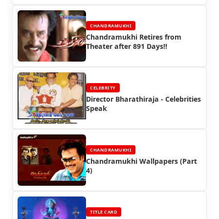
CHANDRAMUKHI
Chandramukhi Retires from
Theater after 891 Days!!
CELEBRITY
Director Bharathiraja - Celebrities
Speak
CHANDRAMUKHI
Chandramukhi Wallpapers (Part
4)
TITLE CARD