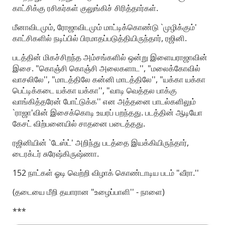
காட்சிக்கு ரசிகர்கள் குலுங்கிச் சிரித்தார்கள்.
மீனாவிடமும், ரோஜாவிடமும் மாட்டிக்கொண்டு `முழிக்கும்'
காட்சிகளில் நடிப்பில் பிரமாதப்படுத்தியிருந்தார், ரஜினி.
படத்தின் மிகச்சிறந்த அம்சங்களில் ஒன்று இளையராஜாவின்
இசை. "கொஞ்சி கொஞ்சி அலைகளாட'', "மலைக்கோவில்
வாசலிலே'', "மாடத்திலே கன்னி மாடத்திலே'', "யக்கா யக்கா
பெட்டிக்கடை யக்கா யக்கா'', "வாடி வெத்தல பாக்கு
வாங்கித்தரேன் போட்டுக்க'' என அத்தனை பாடல்களிலும்
`ராஜா'வின் இசைக்கொடி உயரப் பறந்தது. படத்தின் ஆடியோ
கேசட் விற்பனையில் சாதனை படைத்தது.
ரஜினியின் `டேஸ்ட்' அறிந்து படத்தை இயக்கியிருந்தார்,
டைரக்டர் சுரேஷ்கிருஷ்ணா.
152 நாட்கள் ஓடி வெற்றி விழாக் கொண்டாடிய படம் "வீரா.''
(தடையை மீறி தயாரான "உழைப்பாளி'' - நாளை)
***