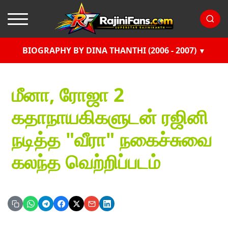
BIOGRAPHY BY DINA THANTHI (2006 - 2007)
மீனா, ரோஜா 2
கதாநாயகிகளுடன் ரஜினி
நடித்த "வீரா" நகைச்சுவை
கலந்த வெற்றிப்படம்