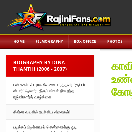
HOME
FILMOGRAPHY
BOX OFFICE
PHOTOS
காவி
BIOGRAPHY BY DINA
THANTHI (2006 - 2007)
உண்ண
பஸ் கண்டக்டராக வேலை பார்த்தவர் `சூப்பர்
கோட
ஸ்டார்' ஆனார். திருப்பங்கள் நிறைந்த
ரஜினிகாந்த் வாழ்க்கை
சின்ன வயதில் நடத்திய லீலைகள்!
படிக்கப் பிடிக்காமல் சென்னைக்கு ஓடி