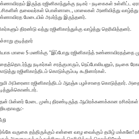
்ணாவிரதம் இருந்த ரஜினிகாந்துக்கு நடிகர் - நடிகைகள் உள்ளிட்ட ஏர
்சிகளின் தலைவர்கள் பொன்னாடை, மாலைகள் அணிவித்து வாழ்த்து தெர
்ணாவிரத மேடையில் அமர்ந்து இருந்தனர்.
ிகர்களும் திரண்டு வந்து ரஜினிகாந்துக்கு வாழ்த்து தெரிவித்தனர்.
ச்சாறு குடித்தார்
ியாக மாலை 5 மணிக்கு "இப்போது ரஜினிகாந்த் உண்ணாவிரதத்தை முடித
ைத்தொடர்ந்து நடிகர்கள் சரத்குமாரும், நெப்போலியனும், நடிகை ர
டுத்து ரஜினிகாந்திடம் கொடுக்கும்படி கூறினார்கள்.
றுமி அபிரைனா ரஜினிகாந்திடம் ஆரஞ்சு பழச்சாறை கொடுத்தார். அத
டித்துக்கொண்டார்.
ன் பின்னர் மேடை முன்பு திரண்டிருந்த ஆயிரக்கணக்கான ரசிகர்கள் மத
றியதாவது:-
்றி
ங்கே வருகை தந்திருக்கும் என்னை வாழ வைக்கும் தமிழ் மக்களே! ர
்கள் அனைவருக்கும் நன்றியைத் தெரிவித்துக் கொள்கிறேன்.