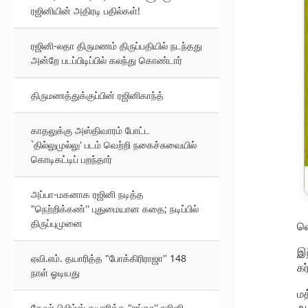
ரஜினியின் அதிரடி பதில்கள்!
ரஜினி-லதா திருமணம் திருப்பதியில் நடந்தது
அன்றே படப்பிடிப்பில் கலந்து கொண்டார்
திருமணத்துக்குப்பின் ரஜினிகாந்த்
காதலுக்கு அஸ்திவாரம் போட்ட
`தில்லுமுல்லு' படம் வெற்றி நகைச்சுவையில்
கொடிகட்டிப் பறந்தார்
அப்பா-மகனாக ரஜினி நடித்த
"நெற்றிக்கண்'' புதுமையான கதை; நடிப்பில்
திருப்புமுனை
வெ
இந
ஏவி.எம். தயாரித்த "போக்கிரிராஜா'' 148
கர
நாள் ஓடியது
மத
தேவர் பிலிம்ஸ் தயாரித்த "ரங்கா'' ரஜினி-