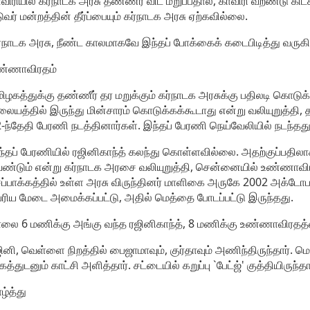
விரியில் கர்நாடக அரசு தண்ணீர் விட மறுப்பதால், காவிரி வறண்டு கிட
ுவர் மன்றத்தின் தீர்ப்பையும் கர்நாடக அரசு ஏற்கவில்லை.
்நாடக அரசு, நீண்ட காலமாகவே இந்தப் போக்கைக் கடைபிடித்து வருகி
ண்ணாவிரதம்
ிழகத்துக்கு தண்ணீர் தர மறுக்கும் கர்நாடக அரசுக்கு பதிலடி கொடுக்
லையத்தில் இருந்து மின்சாரம் கொடுக்கக்கூடாது என்று வலியுறுத்தி,
-ந்தேதி பேரணி நடத்தினார்கள். இந்தப் பேரணி நெய்வேலியில் நடந்தது
்தப் பேரணியில் ரஜினிகாந்த் கலந்து கொள்ளவில்லை. அதற்குப்பதில
ண்டும் என்று கர்நாடக அரசை வலியுறுத்தி, சென்னையில் உண்ணாவிரத
ப்பாக்கத்தில் உள்ள அரசு விருந்தினர் மாளிகை அருகே 2002 அக்டோ
ரிய மேடை அமைக்கப்பட்டு, அதில் மெத்தை போடப்பட்டு இருந்தது.
லை 6 மணிக்கு அங்கு வந்த ரஜினிகாந்த், 8 மணிக்கு உண்ணாவிரதத
ினி, வெள்ளை நிறத்தில் பைஜாமாவும், குர்தாவும் அணிந்திருந்தார். ம
கத்துடனும் காட்சி அளித்தார். சட்டையில் கறுப்பு `பேட்ஜ்' குத்தியிருந்தா
ழ்த்து