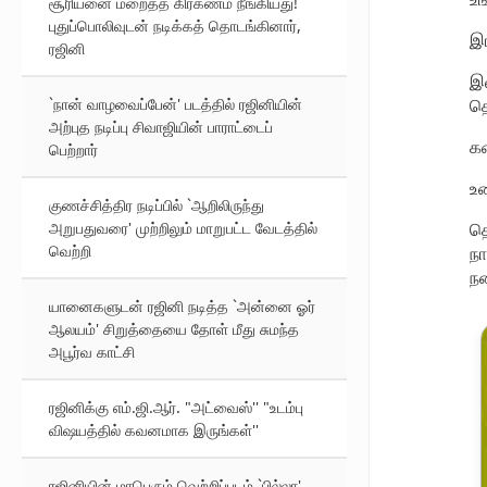
சூரியனை மறைத்த கிரகணம் நீங்கியது!
புதுப்பொலிவுடன் நடிக்கத் தொடங்கினார்,
இங
ரஜினி
இவ
`நான் வாழவைப்பேன்' படத்தில் ரஜினியின்
தெ
அற்புத நடிப்பு சிவாஜியின் பாராட்டைப்
க
பெற்றார்
உண
குணச்சித்திர நடிப்பில் `ஆறிலிருந்து
அறுபதுவரை' முற்றிலும் மாறுபட்ட வேடத்தில்
தெ
வெற்றி
நா
நன
யானைகளுடன் ரஜினி நடித்த `அன்னை ஓர்
ஆலயம்' சிறுத்தையை தோள் மீது சுமந்த
அபூர்வ காட்சி
ரஜினிக்கு எம்.ஜி.ஆர். "அட்வைஸ்'' "உடம்பு
விஷயத்தில் கவனமாக இருங்கள்''
ரஜினியின் மாபெரும் வெற்றிப்படம் `பில்லா'