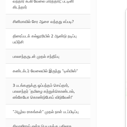
வந்தார் கூலி வேலை பார்த்தார்; பட்டினி
கிடந்தார்
சினிமாவில் சேர ஆசை வந்தது எப்படி?
திரைப்படக் கல்லூரியில் 2 ஆண்டு நடிப்பு
பயிற்சி
பாலசந்தருடன் முதல் சந்திப்பு
கண்டக்டர் வேலையில் இருந்து "டிஸ்மிஸ்''
3 படங்களுக்கு ஒப்பந்தம் செய்தார்,
பாலசந்தர் `தமிழை கற்றுக்கொண்டால்,
எங்கேயோ கொண்டுபோய் விடுவேன்!'
"அபூர்வ ராகங்கள்'' முதல் நாள் படப்பிடிப்பு
சிவாஜிராவ் என்ற பெயருக்கு பதிலாக