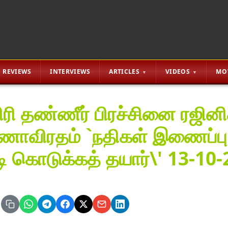
REVIEWS
INTERVIEWS
ARTICLES
VIDEOS
MO
ரி தண்ணீர் பிரச்சினை ரஜினி
ாவிரதம் `நதிகள் இணைப்பு தி
ி கொடுக்கத் தயார்\' 13-10