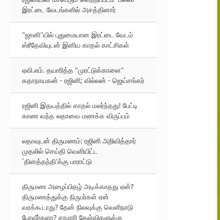
இரட்டை வேடங்களில் அசத்தினார்
"ஜானி''யில் புதுமையான இரட்டை வேடம்
ஸ்ரீதேவியுடன் இனிய காதல் காட்சிகள்
ஏவி.எம். தயாரித்த "முரட்டுக்காளை''
கதாநாயகன் - ரஜினி; வில்லன் - ஜெய்சங்கர்
ரஜினி இதயத்தில் காதல் மலர்ந்தது! பேட்டி
காண வந்த லதாவை மணக்க விருப்பம்
லதாவுடன் திருமணம்: ரஜினி அறிவித்தார்
முதலில் செய்தி வெளியிட்ட
`தினத்தந்தி'க்கு பாராட்டு
திருமண அழைப்பிதழ் அடிக்காதது ஏன்?
திருமணத்துக்கு நிருபர்கள் ஏன்
வரக்கூடாது? தேன் நிலவுக்கு வெளிநாடு
போவீர்களா? சரமாரி கேள்விகளுக்கு