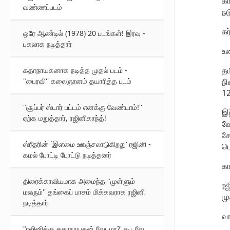
கா
வண்ணப்படம்
நட
கர
ஒரே ஆண்டில் (1978) 20 படங்கள்! இரவு -
பகலாக நடித்தார்
உ
தம
கதாநாயகனாக நடித்த முதல் படம் -
"பைரவி'' கலைஞானம் தயாரித்த படம்
நி
12
"சூப்பர் ஸ்டார் பட்டம் எனக்கு வேண்டாம்!''
இந
ஏற்க மறுத்தார், ரஜினிகாந்த்!
வே
சே
ஸ்ரீதரின் `இளமை ஊஞ்சலாடுகிறது' ரஜினி -
பெ
கமல் போட்டி போட்டு நடித்தனர்
கா
திரைக்காவியமாக அமைந்த "முள்ளும்
ரஜ
மலரும்'' தங்கைப் பாசம் மிக்கவராக ரஜினி
மு
நடித்தார்
வா
"ரஜினிக்கு கதாநாயகன் வேடமா?' கூடவே