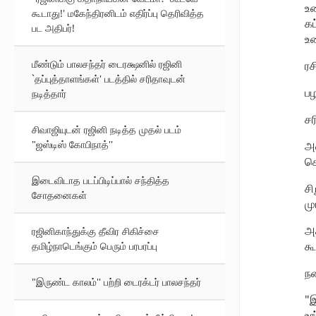
உண
கூடாது!' மகேந்திரனிடம் எதிர்ப்பு தெரிவித்த
கட
பட அதிபர்!
உண
மீண்டும் பாலசந்தர் டைரக்ஷனில் ரஜினி
ரச
`தப்புத்தாளங்கள்' படத்தில் சரிதாவுடன்
பழ
நடித்தார்
சர
சிவாஜியுடன் ரஜினி நடித்த முதல் படம்
"ஜஸ்டிஸ் கோபிநாத்''
அத
கொ
இடைவிடாத படப்பிடிப்பால் சந்தித்த
சி
சோதனைகள்
மு
அத
ரஜினிகாந்துக்கு தீவிர சிகிச்சை
கூ
தமிழ்நாடெங்கும் பெரும் பரபரப்பு
நன
"இருண்ட காலம்'' பற்றி டைரக்டர் பாலசந்தர்
"இ
உங