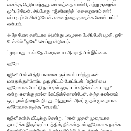
எனக்கு தெரியவந்தது. வசனத்தை வாங்கி, சற்று குறைக்க
முற்படுவேன். அப்போது ரஜினிகாந்த் "கலைஞானம் சார்!
எப்படியும் பேசிவிடுவேன். வசனத்தை குறைக்க வேண்டாம்!''
என்பார்.
அதே போல தனியாக அமர்ந்து பலமுறை பேசிப்பேசி பழகி, ஒரே
டேக்கில் "ஓகே'' செய்து விடுவார்.
`முடியாது' என்பதே அவருடைய அகராதியில் இல்லை.
ஹீரோ
ரஜினியின் வித்தியாசமான நடிப்பைப் பார்த்து என்
மனதுக்குள்ளேயே ஒரு திட்டம் போட்டேன். `ரஜினியை
ஹீரோவாக போட்டு நாம் ஏன் ஒரு படம் எடுக்கக் கூடாது?'
என்று எனக்கு நானே கேட்டுக்கொண்டேன். அந்த எண்ணம்
ஒரு நாள் நிறைவேறியது. அதுதான் அவர் முதல் முறையாக
ஹீரோவாக நடித்த "பைரவி.''
ரஜினிகாந்த் வீட்டிற்கு சென்று, "நான் முதன் முறையாக
தயாரிக்க இருக்கும் படத்தில், நீங்கள்தான் ஹீரோவாக நடிக்க
வேண்டும்'' என்றேன். அவர் மகிழ்ச்சி அடைந்தார். `கதை