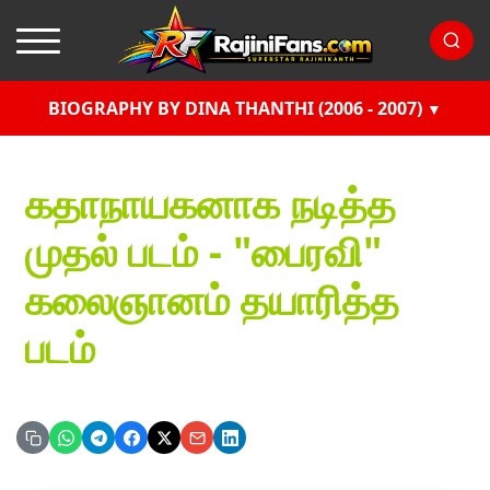
BIOGRAPHY BY DINA THANTHI (2006 - 2007)
கதாநாயகனாக நடித்த
முதல் படம் - "பைரவி"
கலைஞானம் தயாரித்த
படம்