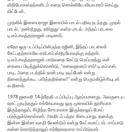
விநியோகஸ்தர்களிடம் கதை சொல்லியே வியாபாரம் செய்து
விட்டேன்.
முதலில் இளையராஜா இசையில் பாடல் பதிவு நடந்தது. முதல்
பாடல், `நண்டூறுது, நரிïறுது' என்ற பாடல். அந்தப் பாடலை
டி.எம்.சவுந்தரராஜன் பாடினார்.
ஏதோ ஒரு படப்பிடிப்பிலிருந்த ரஜினி, இந்தப் பாடலைக்
கேட்பதற்காகவே ஏவி.எம்.ஸ்டூடியோவுக்கு வந்தார்.
டி.எம்.சவுந்தரராஜன் பாடுவதை கேட்டு மெய்மறந்து என்
கையை பிடித்துக்கொண்டு, "கலைஞானம் சார்! டி.எம்.எஸ்.
பாடி, அதை படத்தில் நான் பாடி நடிப்பேன் என்று
நினைத்துக்கூட பார்த்ததில்லை!'' என்று பெருமகிழ்ச்சியுடன்
கூறினார்.
1978 ஜனவரி 14-ந்தேதி படப்பிடிப்பு ஆரம்பமானது. அவருடைய
ஷாட் முடிந்ததும் எங்கேயாவது ஒரு மூலையில் தூசியாக
இருந்தாலும், கிழிந்த சோபாவாக இருந்தாலும் போய்
படுத்துக்கொள்வார். அவரிடம் பந்தா கிடையாது. தனக்கு
இன்ன இன்ன வசதி வேண்டும் என்று கேட்கமாட்டார். சாப்பாடு
என்ன கொடுத்தாலும் சந்தோஷமாக சாப்பிடுவார்.