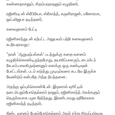
கண்ணதாசனும், சிதம்பரநாதனும் எழுதினர்.
ரஜினியுடன் ஸ்ரீபிரியா, ஸ்ரீகாந்த், சுருளிராஜன், மனோரமா,
ஒய்.விஜயா நடித்தனர்.
கலைஞானம் பேட்டி
ரஜினிகாந்துடன் ஏற்பட்ட அனுபவம் பற்றி கலைஞானம்
கூறியதாவது:-
"நான் `ஆறுபுஷ்பங்கள்' படத்துக்கு கதை-வசனம்
எழுதிக்கொண்டிருந்தபோது, தயாரிப்பாளரும், டைரக்டர்
கே.எம்.பாலகிருஷ்ணனும் எனக்கு ஒரு கண்டிஷன்
போட்டார்கள். படம் எடுத்து முடியும்வரை கூடவே இருக்க
வேண்டும் என்பதே அந்த நிபந்தனை.
அதற்கு ஒப்புக்கொண்டேன். இதனால் ஷூட்டிங்
நடைபெறும்போதெல்லாம் நானும், ரஜினிகாந்த் அவர்களும்
நெருக்கமாக பழக நேர்ந்தது. இரண்டாவது ஹீரோவாக
ரஜினிகாந்த் நடித்தார்.
நீண்ட வசனம் பேசும்போதெல்லாம் அவர் சற்று சிரமப்படுவது