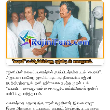
ரஜினியின் கலைப்பயணத்தில் குறிப்பிடத்தக்க படம் "பைரவி''.
அதுவரை பல்வேறு முக்கிய கதாபாத்திரங்களில் ரஜினி
நடித்திருந்தாலும், தனி ஹீரோவாக நடித்த முதல் படம்
"பைரவி''. கலைஞானம் கதை எழுதி, வள்ளிவேலன் மூவிஸ்
சார்பில் தயாரித்த படம்.
வசனத்தை மதுரை திருமாறன் எழுதினார். இளையராஜா
இசை அமைக்க, எம்.பாஸ்கர் டைரக்ட் செய்தார். பாடல்களை