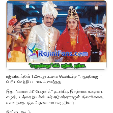
ரஜினிகாந்தின் 125-வது படமாக வெளிவந்த "ராஜாதிராஜா''
பெரிய வெற்றிப்படமாக அமைந்தது.
இது, "பாவலர் கிரியேஷன்ஸ்'' தயாரிப்பு. இதற்கான கதையை
எழுதி, படத்தை இயக்கியவர் ஆர்.சுந்தரராஜன். திரைக்கதை,
வசனத்தை பஞ்சு அருணாசலம் எழுதினார்.
இரட்டை வேடம்