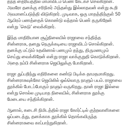
தந்த தைரியத்தில் மாமாவிடம் பெண் கேட்கச் செல்கிறான்.
அவரோ தனக்கு சரிநிகர் அந்தஸ்து இல்லாதவன் என்று கூறி
அவமானப்படுத்தி விடுகிறார். முடிவாக, ஒரு மாதத்திற்குள் 50
ஆயிரம் பணத்தைக் கொண்டு வந்தால் பெண் தருகிறேன்
என்று `கெடு' வைக்கிறார்.
இந்த மாதிரியான சூழ்நிலையில் ராஜாவை சந்தித்த
சின்னராசு, தனது நெருக்கடியை ராஜாவிடம் சொல்கிறான்.
தனக்கு மட்டும் உதவினால் பணமும் தந்து, திருமணமும்
செய்து வைக்கிறேன் என்று ராஜா வாக்குறுதி கொடுக்கிறான்.
அதை நம்பி சின்னராசு ஜெயிலுக்கு போகிறான்.
ராஜா துப்பறிந்து எதிரிகளை கண்டு பிடிக்க தாமதமாகிறது.
சின்னராசுவுக்கோ ஜெயிலில் ஒவ்வொரு நாளும் பயம். ராஜாவை
தூக்கில் போடப்போகும் நாளும் வருகிறது. தான் ராஜா இல்லை
என்று சொல்ல முடியாத நிலையில், சின்னராசு தூக்கு
மேடையை சந்திக்கிறான்.
ஆனால், கடைசி நிமிடத்தில் ராஜா கோர்ட்டில் குற்றவாளிகளை
ஒப்படைத்து, தனக்காக தூக்கில் தொங்கவிருந்த
சின்னராசுவை காப்பாற்றுகிறான்.