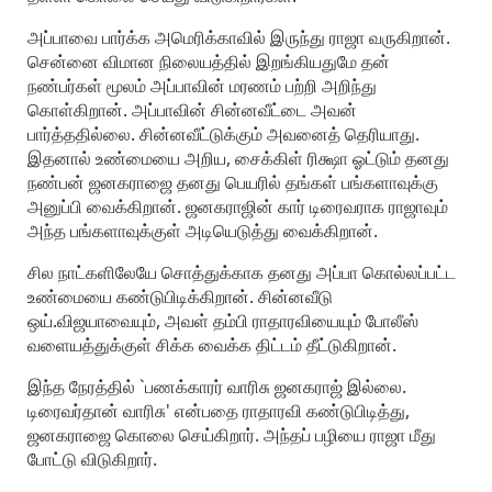
அப்பாவை பார்க்க அமெரிக்காவில் இருந்து ராஜா வருகிறான்.
சென்னை விமான நிலையத்தில் இறங்கியதுமே தன்
நண்பர்கள் மூலம் அப்பாவின் மரணம் பற்றி அறிந்து
கொள்கிறான். அப்பாவின் சின்னவீட்டை அவன்
பார்த்ததில்லை. சின்னவீட்டுக்கும் அவனைத் தெரியாது.
இதனால் உண்மையை அறிய, சைக்கிள் ரிக்ஷா ஓட்டும் தனது
நண்பன் ஜனகராஜை தனது பெயரில் தங்கள் பங்களாவுக்கு
அனுப்பி வைக்கிறான். ஜனகராஜின் கார் டிரைவராக ராஜாவும்
அந்த பங்களாவுக்குள் அடியெடுத்து வைக்கிறான்.
சில நாட்களிலேயே சொத்துக்காக தனது அப்பா கொல்லப்பட்ட
உண்மையை கண்டுபிடிக்கிறான். சின்னவீடு
ஒய்.விஜயாவையும், அவள் தம்பி ராதாரவியையும் போலீஸ்
வளையத்துக்குள் சிக்க வைக்க திட்டம் தீட்டுகிறான்.
இந்த நேரத்தில் `பணக்காரர் வாரிசு ஜனகராஜ் இல்லை.
டிரைவர்தான் வாரிசு' என்பதை ராதாரவி கண்டுபிடித்து,
ஜனகராஜை கொலை செய்கிறார். அந்தப் பழியை ராஜா மீது
போட்டு விடுகிறார்.