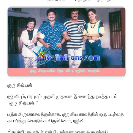
குரு சிஷ்யன்
ரஜினியும், பிரபுவும் முதன் முதலாக இணைந்து நடித்த படம்
"குரு சிஷ்யன்.''
பஞ்சு அருணாசலத்துக்காக, குறுகிய காலத்தில் ஒரு படத்தை
தயாரித்து கொடுக்க விரும்பினார், ரஜினி.
இதுபற்றி, டைரக்டர் எஸ்.பி.முத்துராமனை அழைத்துப்