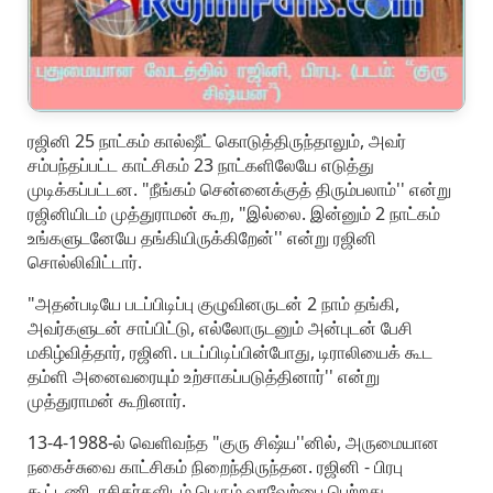
ரஜினி 25 நாட்கம் கால்ஷீட் கொடுத்திருந்தாலும், அவர்
சம்பந்தப்பட்ட காட்சிகம் 23 நாட்களிலேயே எடுத்து
முடிக்கப்பட்டன. "நீங்கம் சென்னைக்குத் திரும்பலாம்'' என்று
ரஜினியிடம் முத்துராமன் கூற, "இல்லை. இன்னும் 2 நாட்கம்
உங்களுடனேயே தங்கியிருக்கிறேன்'' என்று ரஜினி
சொல்லிவிட்டார்.
"அதன்படியே படப்பிடிப்பு குழுவினருடன் 2 நாம் தங்கி,
அவர்களுடன் சாப்பிட்டு, எல்லோருடனும் அன்புடன் பேசி
மகிழ்வித்தார், ரஜினி. படப்பிடிப்பின்போது, டிராலியைக் கூட
தம்ளி அனைவரையும் உற்சாகப்படுத்தினார்'' என்று
முத்துராமன் கூறினார்.
13-4-1988-ல் வெளிவந்த "குரு சிஷ்ய''னில், அருமையான
நகைச்சுவை காட்சிகம் நிறைந்திருந்தன. ரஜினி - பிரபு
கூட்டணி, ரசிகர்களிடம் பெரும் வரவேற்பை பெற்றது.