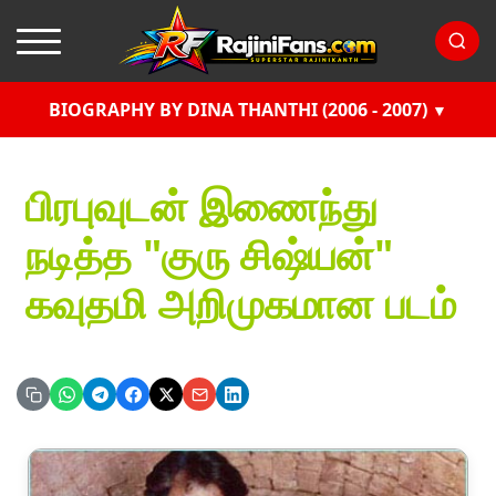
BIOGRAPHY BY DINA THANTHI (2006 - 2007)
பிரபுவுடன் இணைந்து
நடித்த "குரு சிஷ்யன்"
கவுதமி அறிமுகமான படம்