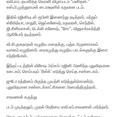
ஏவி.எம். தயாரித்த வெம்ளி விழாப்படம் "மனிதன்.''
எஸ்.பி.முத்துராமன் டைரக்ஷனில் உருவான படம்.
இதில் ரஜினியுடன் ரூபினி இணைந்து நடித்தார். மற்றும்
ஸ்ரீவித்யா, மாதுரி, ஜெய்கணேஷ், ரகுவரன், செந்தில்,
ஜி.சீனிவாசன், டெல்லி கணேஷ், "சோ'', வினுசக்ரவர்த்தி
ஆகியோர் நடித்தனர்.
வி.சி.குகநாதன் எழுதிய கதைக்கு, பஞ்சு அருணாசலம்
வசனம் எழுதினார். வைரமுத்து எழுதிய பாடல்களுக்கு இசை:
சந்திரபோஸ்.
இந்தப் படத்தின் விசேஷ அம்சம்: ரஜினி அணிந்த புதுவிதமான
உடைகம்; ரொம்பவும் `ரிஸ்க்' எடுத்து செய்த சண்டைகம்.
ஜுடோ ரத்தினம் மிகுந்த முயற்சி எடுத்துக்கொண்டு,
புதுவிதமான சண்டைக்காட்சிகளை அமைத்திருந்தார்.
சரவணன் கருத்து
படம் முடிந்ததும், முதல் பிரதியை ஏவி.எம்.சரவணன் பார்த்தார்.
பிறகு, டைரக்டர் முத்துராமனை அழைத்து, "படம் நன்றாக