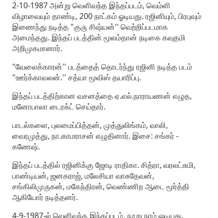
2-10-1987 அன்று வெளிவந்த இந்தப்படம், வெம்ளி
விழாவையும் தாண்டி, 200 நாட்கம் ஓடியது. ரஜினியும், பிரபுவும்
இணைந்து நடித்த "குரு சிஷ்யன்'' வெற்றிப்படமாக
அமைந்தது. இந்தப் படத்தின் மூலம்தான் நடிகை கவுதமி
அறிமுகமானார்.
"வேலைக்காரன்'' படத்தைத் தொடர்ந்து ரஜினி நடித்த படம்
"ஊர்க்காவலன்.'' சத்யா மூவிஸ் தயாரிப்பு.
இந்தப் படத்திற்கான வசனத்தை ஏ.எல்.நாராயணன் எழுத,
மனோபாலா டைரக்ட் செய்தார்.
பாடல்களை, புலமைப்பித்தன், முத்துலிங்கம், வாலி,
வைரமுத்து, நா.காமராசன் எழுதினார். இசை: சங்கர் -
கணேஷ்.
இந்தப் படத்தில் ரஜினிக்கு ஜோடி ராதிகா. சித்ரா, வரலட்சுமி,
பாண்டியன், ஜனகராஜ், மலேசியா வாசுதேவன்,
சங்கிலிமுருகன், மகேந்திரன், வெண்ணிற ஆடை மூர்த்தி
ஆகியோர் நடித்தனர்.
4-9-1987-ல் வெளிவந்த இந்தப்படம், நூறு நாம் ஓடியது.